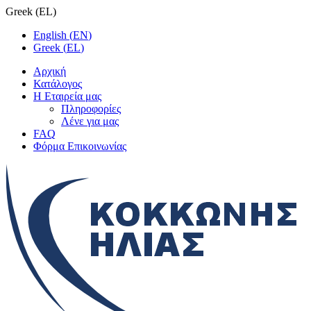
Greek
(
EL
)
English
(
EN
)
Greek
(
EL
)
Αρχική
Κατάλογος
Η Εταιρεία μας
Πληροφορίες
Λένε για μας
FAQ
Φόρμα Επικοινωνίας