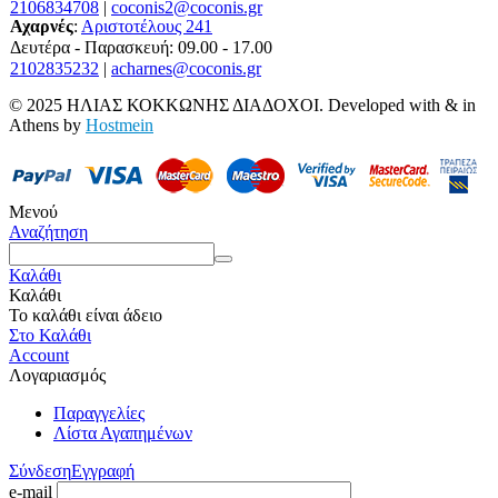
2106834708
|
coconis2@coconis.gr
Αχαρνές
:
Αριστοτέλους 241
Δευτέρα - Παρασκευή: 09.00 - 17.00
2102835232
|
acharnes@coconis.gr
© 2025 ΗΛΙΑΣ ΚΟΚΚΩΝΗΣ ΔΙΑΔΟΧΟΙ. Developed with
&
in
Athens by
Hostmein
Μενού
Αναζήτηση
Καλάθι
Καλάθι
Το καλάθι είναι άδειο
Στο Καλάθι
Account
Λογαριασμός
Παραγγελίες
Λίστα Αγαπημένων
Σύνδεση
Εγγραφή
e-mail