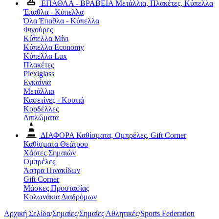
ΕΠΑΘΛΑ - ΒΡΑΒΕΙΑ
Μετάλλια, Πλακέτες, Κύπελλα
Έπαθλα - Κύπελλα
Όλα Έπαθλα - Κύπελλα
Φιγούρες
Κύπελλα Μίνι
Κύπελλα Economy
Κύπελλα Lux
Πλακέτες
Plexiglass
Εγκαίνια
Μετάλλια
Κασετίνες - Κουτιά
Κορδέλλες
Διπλώματα
ΔΙΑΦΟΡΑ
Καθίσματα, Ομπρέλες, Gift Corner
Καθίσματα Θεάτρου
Χάρτες Σημαιών
Ομπρέλες
Άστρα Πινακίδων
Gift Corner
Μάσκες Προστασίας
Κολωνάκια Διαδρόμων
Αρχική Σελίδα
/
Σημαίες
/
Σημαίες Αθλητικές
/
Sports Federation