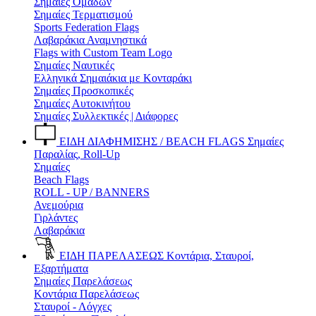
Σημαίες Ομάδων
Σημαίες Τερματισμού
Sports Federation Flags
Λαβαράκια Αναμνηστικά
Flags with Custom Team Logo
Σημαίες Ναυτικές
Ελληνικά Σημαιάκια με Κονταράκι
Σημαίες Προσκοπικές
Σημαίες Αυτοκινήτου
Σημαίες Συλλεκτικές | Διάφορες
ΕΙΔΗ ΔΙΑΦΗΜΙΣΗΣ / BEACH FLAGS
Σημαίες
Παραλίας, Roll-Up
Σημαίες
Beach Flags
ROLL - UP / BANNERS
Ανεμούρια
Γιρλάντες
Λαβαράκια
ΕΙΔΗ ΠΑΡΕΛΑΣΕΩΣ
Κοντάρια, Σταυροί,
Εξαρτήματα
Σημαίες Παρελάσεως
Κοντάρια Παρελάσεως
Σταυροί - Λόγχες