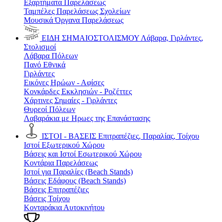
Εξαρτήματα Παρελάσεως
Ταμπέλες Παρελάσεως Σχολείων
Μουσικά Όργανα Παρελάσεως
ΕΙΔΗ ΣΗΜΑΙΟΣΤΟΛΙΣΜΟΥ
Λάβαρα, Γιρλάντες,
Στολισμοί
Λάβαρα Πόλεων
Πανό Εθνικά
Γιρλάντες
Εικόνες Ηρώων - Αφίσες
Κονκάρδες Εκκλησιών - Ροζέττες
Χάρτινες Σημαίες - Γιρλάντες
Θυρεοί Πόλεων
Λαβαράκια με Ηρωες της Επανάστασης
ΙΣΤΟΙ - ΒΑΣΕΙΣ
Επιτραπέζιες, Παραλίας, Τοίχου
Ιστοί Εξωτερικού Χώρου
Βάσεις και Ιστοί Εσωτερικού Χώρου
Κοντάρια Παρελάσεως
Ιστοί για Παραλίες (Beach Stands)
Βάσεις Εδάφους (Beach Stands)
Βάσεις Επιτραπέζιες
Βάσεις Τοίχου
Κονταράκια Αυτοκινήτου