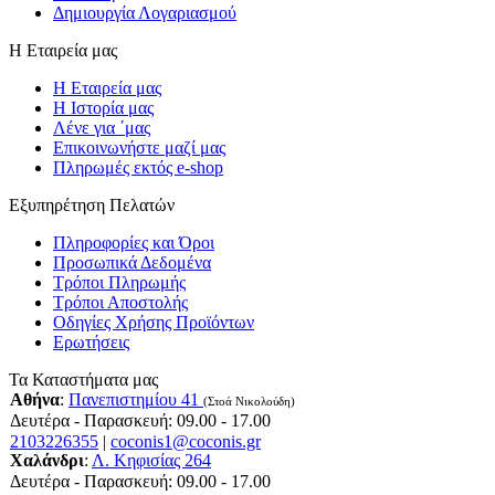
Δημιουργία Λογαριασμού
Η Εταιρεία μας
Η Εταιρεία μας
Η Ιστορία μας
Λένε για ΄μας
Επικοινωνήστε μαζί μας
Πληρωμές εκτός e-shop
Εξυπηρέτηση Πελατών
Πληροφορίες και Όροι
Προσωπικά Δεδομένα
Τρόποι Πληρωμής
Τρόποι Αποστολής
Οδηγίες Χρήσης Προϊόντων
Ερωτήσεις
Τα Καταστήματα μας
Αθήνα
:
Πανεπιστημίου 41
(Στοά Νικολούδη)
Δευτέρα - Παρασκευή: 09.00 - 17.00
2103226355
|
coconis1@coconis.gr
Χαλάνδρι
:
Λ. Κηφισίας 264
Δευτέρα - Παρασκευή: 09.00 - 17.00