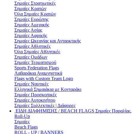
Σημαίες Στρατιωτικές
Σημαίες Κρατών
Όλα Σημαίες Κρατών
Σημαίες Ευρώπης
Σημαίες Αμερικής
Σημαίες Ασίας
Σημαίες Αφρικής
Σημαίες Ωκεανίας και Ανταρκτικής
Σημαίες Αθλητικές
Όλα Σημαίες Αθλητικές
Σημαίες Ομάδων
Σημαίες Τερματισμού
Sports Federation Flags
Λαβαράκια Αναμνηστικά
Flags with Custom Team Logo
Σημαίες Ναυτικές
Ελληνικά Σημαιάκια με Κονταράκι
Σημαίες Προσκοπικές
Σημαίες Αυτοκινήτου
Σημαίες Συλλεκτικές | Διάφορες
ΕΙΔΗ ΔΙΑΦΗΜΙΣΗΣ / BEACH FLAGS
Σημαίες Παραλίας,
Roll-Up
Σημαίες
Beach Flags
ROLL - UP / BANNERS