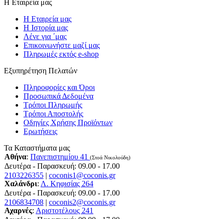
Η Εταιρεία μας
Η Εταιρεία μας
Η Ιστορία μας
Λένε για ΄μας
Επικοινωνήστε μαζί μας
Πληρωμές εκτός e-shop
Εξυπηρέτηση Πελατών
Πληροφορίες και Όροι
Προσωπικά Δεδομένα
Τρόποι Πληρωμής
Τρόποι Αποστολής
Οδηγίες Χρήσης Προϊόντων
Ερωτήσεις
Τα Καταστήματα μας
Αθήνα
:
Πανεπιστημίου 41
(Στοά Νικολούδη)
Δευτέρα - Παρασκευή: 09.00 - 17.00
2103226355
|
coconis1@coconis.gr
Χαλάνδρι
:
Λ. Κηφισίας 264
Δευτέρα - Παρασκευή: 09.00 - 17.00
2106834708
|
coconis2@coconis.gr
Αχαρνές
:
Αριστοτέλους 241