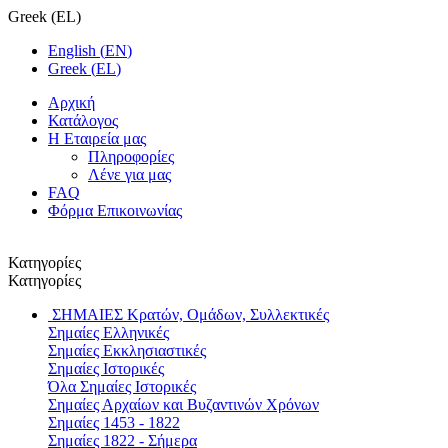
Greek
(
EL
)
English
(
EN
)
Greek
(
EL
)
Αρχική
Κατάλογος
Η Εταιρεία μας
Πληροφορίες
Λένε για μας
FAQ
Φόρμα Επικοινωνίας
Κατηγορίες
Κατηγορίες
ΣΗΜΑΙΕΣ
Κρατών, Ομάδων, Συλλεκτικές
Σημαίες Ελληνικές
Σημαίες Εκκλησιαστικές
Σημαίες Ιστορικές
Όλα Σημαίες Ιστορικές
Σημαίες Αρχαίων και Βυζαντινών Χρόνων
Σημαίες 1453 - 1822
Σημαίες 1822 - Σήμερα