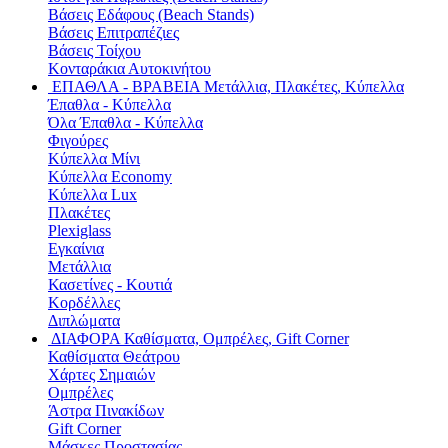
Βάσεις Εδάφους (Beach Stands)
Βάσεις Επιτραπέζιες
Βάσεις Τοίχου
Κονταράκια Αυτοκινήτου
ΕΠΑΘΛΑ - ΒΡΑΒΕΙΑ
Μετάλλια, Πλακέτες, Κύπελλα
Έπαθλα - Κύπελλα
Όλα Έπαθλα - Κύπελλα
Φιγούρες
Κύπελλα Μίνι
Κύπελλα Economy
Κύπελλα Lux
Πλακέτες
Plexiglass
Εγκαίνια
Μετάλλια
Κασετίνες - Κουτιά
Κορδέλλες
Διπλώματα
ΔΙΑΦΟΡΑ
Καθίσματα, Ομπρέλες, Gift Corner
Καθίσματα Θεάτρου
Χάρτες Σημαιών
Ομπρέλες
Άστρα Πινακίδων
Gift Corner
Μάσκες Προστασίας