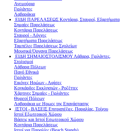
Ανεμούρια
Γιρλάντες
Λαβαράκια
ΕΙΔΗ ΠΑΡΕΛΑΣΕΩΣ
Κοντάρια, Σταυροί, Εξαρτήματα
Σημαίες Παρελάσεως
Κοντάρια Παρελάσεως
Σταυροί - Λόγχες
Εξαρτήματα Παρελάσεως
Ταμπέλες Παρελάσεως Σχολείων
Μουσικά Όργανα Παρελάσεως
ΕΙΔΗ ΣΗΜΑΙΟΣΤΟΛΙΣΜΟΥ
Λάβαρα, Γιρλάντες,
Στολισμοί
Λάβαρα Πόλεων
Πανό Εθνικά
Γιρλάντες
Εικόνες Ηρώων - Αφίσες
Κονκάρδες Εκκλησιών - Ροζέττες
Χάρτινες Σημαίες - Γιρλάντες
Θυρεοί Πόλεων
Λαβαράκια με Ηρωες της Επανάστασης
ΙΣΤΟΙ - ΒΑΣΕΙΣ
Επιτραπέζιες, Παραλίας, Τοίχου
Ιστοί Εξωτερικού Χώρου
Βάσεις και Ιστοί Εσωτερικού Χώρου
Κοντάρια Παρελάσεως
Ιστοί για Παραλίες (Beach Stands)