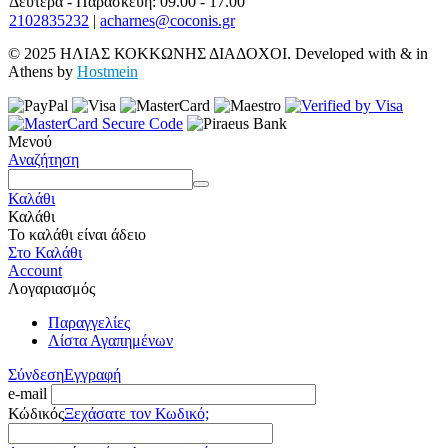
Δευτέρα - Παρασκευή: 09.00 - 17.00
2102835232
|
acharnes@coconis.gr
© 2025 ΗΛΙΑΣ ΚΟΚΚΩΝΗΣ ΔΙΑΔΟΧΟΙ. Developed with
&
in
Athens by
Hostmein
Μενού
Αναζήτηση
Καλάθι
Καλάθι
Το καλάθι είναι άδειο
Στο Καλάθι
Account
Λογαριασμός
Παραγγελίες
Λίστα Αγαπημένων
Σύνδεση
Εγγραφή
e-mail
Κώδικός
Ξεχάσατε τον Κωδικό;