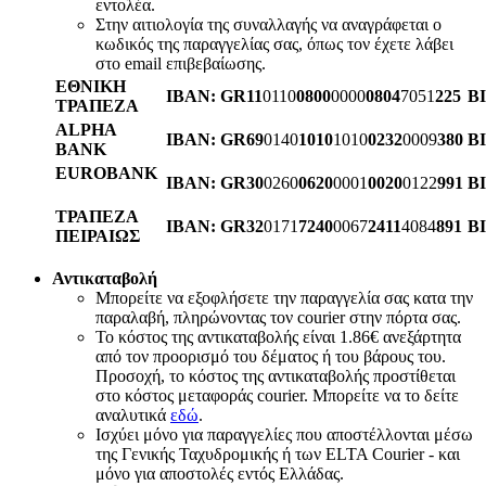
εντολέα.
Στην αιτιολογία της συναλλαγής να αναγράφεται ο
κωδικός της παραγγελίας σας, όπως τον έχετε λάβει
στο email επιβεβαίωσης.
ΕΘΝΙΚΗ
IBAN:
GR11
0110
0800
0000
0804
7051
225
B
ΤΡΑΠΕΖΑ
ALPHA
IBAN:
GR69
0140
1010
1010
0232
0009
380
BI
BANK
EUROBANK
IBAN:
GR30
0260
0620
0001
0020
0122
991
BI
ΤΡΑΠΕΖΑ
IBAN:
GR32
0171
7240
0067
2411
4084
891
BI
ΠΕΙΡΑΙΩΣ
Αντικαταβολή
Μπορείτε να εξοφλήσετε την παραγγελία σας κατα την
παραλαβή, πληρώνοντας τον courier στην πόρτα σας.
Το κόστος της αντικαταβολής είναι 1.86€ ανεξάρτητα
από τον προορισμό του δέματος ή του βάρους του.
Προσοχή, το κόστος της αντικαταβολής προστίθεται
στο κόστος μεταφοράς courier. Μπορείτε να το δείτε
αναλυτικά
εδώ
.
Ισχύει μόνο για παραγγελίες που αποστέλλονται μέσω
της Γενικής Ταχυδρομικής ή των ELTA Courier - και
μόνο για αποστολές εντός Ελλάδας.