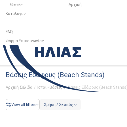
Greek
Αρχική
Κατάλογος
FAQ
Φόρμα Επικοινωνίας
Βάσεις Εδάφους (Beach Stands)
Αρχική Σελίδα
/
Ιστοί - Βάσεις
/
Βάσεις Εδάφους (Beach Stands
View all filters
Χρήση / Σκοπός