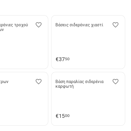
ερένιες τροχού
Βάσεις σιδερένιες χιαστί
ων
€
37
50
ίτρων
Βάση παραλίας σιδερένια
καρφωτή
€
15
00