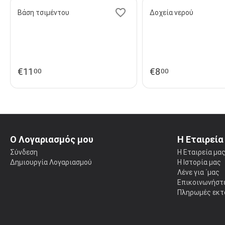
Βάση τσιμέντου
Δοχεία νερού
€
11
€
8
00
00
Ο Λογαριασμός μου
Η Εταιρεία
Σύνδεση
Η Εταιρεία μα
Δημιουργία Λογαριασμού
Η Ιστορία μας
Λένε για ΄μας
Επικοινωνήστε
Πληρωμές εκτ