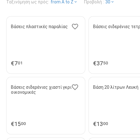
Ταξινόμηση ως πρός:
from A to Z
Προβολή :
30
Βάσεις πλαστικές παραλίας
Βάσεις σιδερένιες τετ
€
7
€
37
01
50
Βάσεις σιδερένιες χιαστί γκρι
Βάση 20 λίτρων Λευκή
οικονομικές
€
15
€
13
00
00