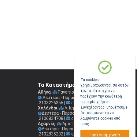
Τα cookies
Τα Καταστήματα μας
χρησιμοποιούνται σε αυτόν
τον ιστότοπο για να
Αθήνα
:
Πανεπιστημίου 41
(Στοά Νικολούδη)
παρέχουν την καλύτερη
Δευτέρα - Παρασκευή: 09.00 - 17.00
εμπειρία χρήστη.
2103226355
|
coconis1@coconis.gr
Συνεχίζοντας, υποθέτουμε
Χαλάνδρι
:
Λ. Κηφισίας 264
Δευτέρα - Παρασκευή: 09.00 - 17.00
ότι συμφωνείτε να
2106834708
|
coconis2@coconis.gr
λαμβάνετε cookies από
Αχαρνές
:
Αριστοτέλους 241
εμάς.
Δευτέρα - Παρασκευή: 09.00 - 17.00
2102835232
|
acharnes@coconis.gr
I am happy with