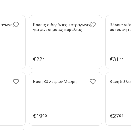
ράγωνες
Βάσεις σιδερένιες τετράγωνες
Βάσεις σιδ
για μίνι σημαίες παραλίας
αυτοκινήτ
€
22
€
31
51
25
Βάση 30 λίτρων Μαύρη
Βάση 50 λ
€
19
€
27
00
01