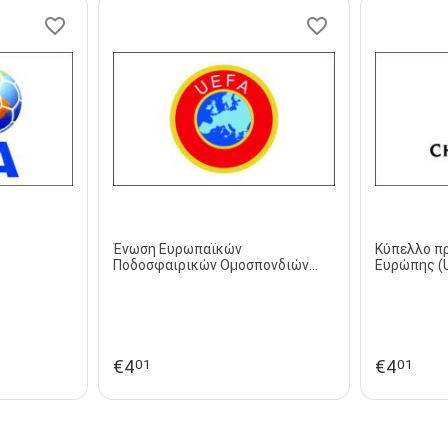
Ένωση Ευρωπαϊκών
Κύπελλο π
Ποδοσφαιρικών Ομοσπονδιών
Ευρώπης (
(UEFA)
League)
€
4
€
4
01
01