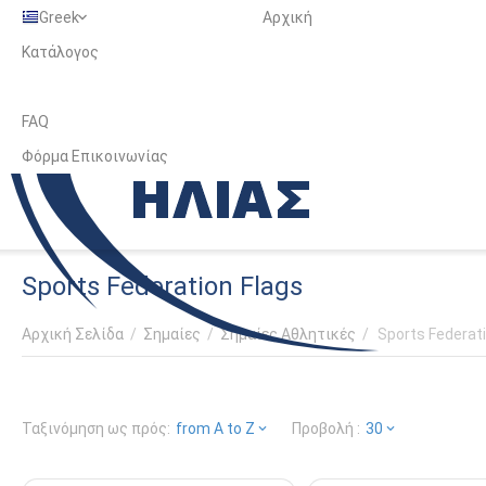
Greek
Αρχική
Κατάλογος
FAQ
Φόρμα Επικοινωνίας
Sports Federation Flags
Αρχική Σελίδα
/
Σημαίες
/
Σημαίες Αθλητικές
/
Sports Federati
Ταξινόμηση ως πρός:
from A to Z
Προβολή :
30