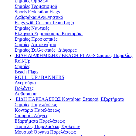
Σημαίες Ομάδων
Σημαίες Τερματισμού
Sports Federation Flags
Λαβαράκια Αναμνηστικά
Flags with Custom Team Logo
Σημαίες Ναυτικές
Ελληνικά Σημαιάκια με Κονταράκι
Σημαίες Προσκοπικές
Σημαίες Αυτοκινήτου
Σημαίες Συλλεκτικές | Διάφορες
ΕΙΔΗ ΔΙΑΦΗΜΙΣΗΣ / BEACH FLAGS
Σημαίες Παραλίας,
Roll-Up
Σημαίες
Beach Flags
ROLL - UP / BANNERS
Ανεμούρια
Γιρλάντες
Λαβαράκια
ΕΙΔΗ ΠΑΡΕΛΑΣΕΩΣ
Κοντάρια, Σταυροί, Εξαρτήματα
Σημαίες Παρελάσεως
Κοντάρια Παρελάσεως
Σταυροί - Λόγχες
Εξαρτήματα Παρελάσεως
Ταμπέλες Παρελάσεως Σχολείων
Μουσικά Όργανα Παρελάσεως