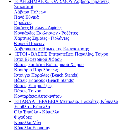
ΕΙΔΗ ΣΗΜΑΙΟΣΤΟΛΙΣΜΟΥ
Λάβαρα, Γιρλάντες,
Στολισμοί
Λάβαρα Πόλεων
Πανό Εθνικά
Γιρλάντες
Εικόνες Ηρώων - Αφίσες
Κονκάρδες Εκκλησιών - Ροζέττες
Χάρτινες Σημαίες - Γιρλάντες
Θυρεοί Πόλεων
Λαβαράκια με Ηρωες της Επανάστασης
ΙΣΤΟΙ - ΒΑΣΕΙΣ
Επιτραπέζιες, Παραλίας, Τοίχου
Ιστοί Εξωτερικού Χώρου
Βάσεις και Ιστοί Εσωτερικού Χώρου
Κοντάρια Παρελάσεως
Ιστοί για Παραλίες (Beach Stands)
Βάσεις Εδάφους (Beach Stands)
Βάσεις Επιτραπέζιες
Βάσεις Τοίχου
Κονταράκια Αυτοκινήτου
ΕΠΑΘΛΑ - ΒΡΑΒΕΙΑ
Μετάλλια, Πλακέτες, Κύπελλα
Έπαθλα - Κύπελλα
Όλα Έπαθλα - Κύπελλα
Φιγούρες
Κύπελλα Μίνι
Κύπελλα Economy