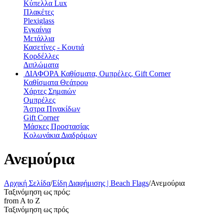
Κύπελλα Lux
Πλακέτες
Plexiglass
Εγκαίνια
Μετάλλια
Κασετίνες - Κουτιά
Κορδέλλες
Διπλώματα
ΔΙΑΦΟΡΑ
Καθίσματα, Ομπρέλες, Gift Corner
Καθίσματα Θεάτρου
Χάρτες Σημαιών
Ομπρέλες
Άστρα Πινακίδων
Gift Corner
Μάσκες Προστασίας
Κολωνάκια Διαδρόμων
Ανεμούρια
Αρχική Σελίδα
/
Είδη Διαφήμισης | Beach Flags
/
Ανεμούρια
Ταξινόμηση ως πρός:
from A to Z
Ταξινόμηση ως πρός