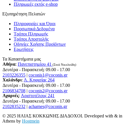
Πληρωμές εκτός e-shop
Εξυπηρέτηση Πελατών
Πληροφορίες και Όροι
Προσωπικά Δεδομένα
Τρόποι Πληρωμής
Τρόποι Αποστολής
Οδηγίες Χρήσης Προϊόντων
Ερωτήσεις
Τα Καταστήματα μας
Αθήνα
:
Πανεπιστημίου 41
(Στοά Νικολούδη)
Δευτέρα - Παρασκευή: 09.00 - 17.00
2103226355
|
coconis1@coconis.gr
Χαλάνδρι
:
Λ. Κηφισίας 264
Δευτέρα - Παρασκευή: 09.00 - 17.00
2106834708
|
coconis2@coconis.gr
Αχαρνές
:
Αριστοτέλους 241
Δευτέρα - Παρασκευή: 09.00 - 17.00
2102835232
|
acharnes@coconis.gr
© 2025 ΗΛΙΑΣ ΚΟΚΚΩΝΗΣ ΔΙΑΔΟΧΟΙ. Developed with
&
in
Athens by
Hostmein