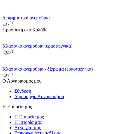
Διαφημιστικά ανεμούρια
01
€
27
Προσθήκη στο Καλάθι
Κλασσικά ανεμούρια (ερασιτεχνικά)
01
€
24
Κλασσικά ανεμούρια - δίχρωμα (ερασιτεχνικά)
01
€
27
Ο Λογαριασμός μου
Σύνδεση
Δημιουργία Λογαριασμού
Η Εταιρεία μας
Η Εταιρεία μας
Η Ιστορία μας
Λένε για ΄μας
Επικοινωνήστε μαζί μας