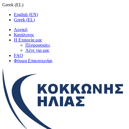
Greek
(
EL
)
English
(
EN
)
Greek
(
EL
)
Αρχική
Κατάλογος
Η Εταιρεία μας
Πληροφορίες
Λένε για μας
FAQ
Φόρμα Επικοινωνίας