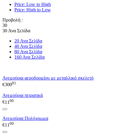
Price: Low to High
Price: High to Low
Προβολή :
30
30 Ανα Σελίδα
20 Ανα Σελίδα
40 Ανα Σελίδα
80 Ανα Σελίδα
160 Ανα Σελίδα
Ανεμούρια αεροδρομίου με μεταλλικό σκελετό
01
€
300
Ανεμούρια πειρατικά
00
€
11
Ανεμούρια Πολύχρωμα
00
€
11