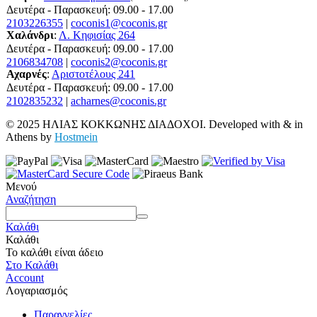
Δευτέρα - Παρασκευή: 09.00 - 17.00
2103226355
|
coconis1@coconis.gr
Χαλάνδρι
:
Λ. Κηφισίας 264
Δευτέρα - Παρασκευή: 09.00 - 17.00
2106834708
|
coconis2@coconis.gr
Αχαρνές
:
Αριστοτέλους 241
Δευτέρα - Παρασκευή: 09.00 - 17.00
2102835232
|
acharnes@coconis.gr
© 2025 ΗΛΙΑΣ ΚΟΚΚΩΝΗΣ ΔΙΑΔΟΧΟΙ. Developed with
&
in
Athens by
Hostmein
Μενού
Αναζήτηση
Καλάθι
Καλάθι
Το καλάθι είναι άδειο
Στο Καλάθι
Account
Λογαριασμός
Παραγγελίες