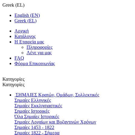
Greek
(
EL
)
English
(
EN
)
Greek
(
EL
)
Αρχική
Κατάλογος
Η Εταιρεία μας
Πληροφορίες
Λένε για μας
FAQ
Φόρμα Επικοινωνίας
Κατηγορίες
Κατηγορίες
ΣΗΜΑΙΕΣ
Κρατών, Ομάδων, Συλλεκτικές
Σημαίες Ελληνικές
Σημαίες Εκκλησιαστικές
Σημαίες Ιστορικές
Όλα Σημαίες Ιστορικές
Σημαίες Αρχαίων και Βυζαντινών Χρόνων
Σημαίες 1453 - 1822
Σημαίες 1822 - Σήμερα