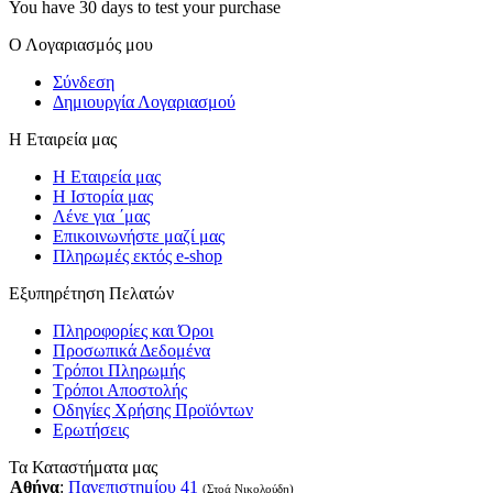
You have 30 days to test your purchase
Ο Λογαριασμός μου
Σύνδεση
Δημιουργία Λογαριασμού
Η Εταιρεία μας
Η Εταιρεία μας
Η Ιστορία μας
Λένε για ΄μας
Επικοινωνήστε μαζί μας
Πληρωμές εκτός e-shop
Εξυπηρέτηση Πελατών
Πληροφορίες και Όροι
Προσωπικά Δεδομένα
Τρόποι Πληρωμής
Τρόποι Αποστολής
Οδηγίες Χρήσης Προϊόντων
Ερωτήσεις
Τα Καταστήματα μας
Αθήνα
:
Πανεπιστημίου 41
(Στοά Νικολούδη)