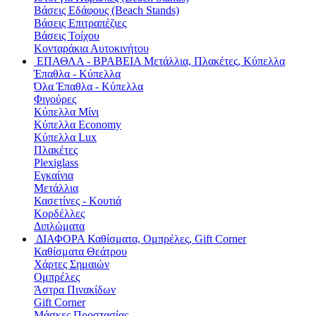
Βάσεις Εδάφους (Beach Stands)
Βάσεις Επιτραπέζιες
Βάσεις Τοίχου
Κονταράκια Αυτοκινήτου
ΕΠΑΘΛΑ - ΒΡΑΒΕΙΑ
Μετάλλια, Πλακέτες, Κύπελλα
Έπαθλα - Κύπελλα
Όλα Έπαθλα - Κύπελλα
Φιγούρες
Κύπελλα Μίνι
Κύπελλα Economy
Κύπελλα Lux
Πλακέτες
Plexiglass
Εγκαίνια
Μετάλλια
Κασετίνες - Κουτιά
Κορδέλλες
Διπλώματα
ΔΙΑΦΟΡΑ
Καθίσματα, Ομπρέλες, Gift Corner
Καθίσματα Θεάτρου
Χάρτες Σημαιών
Ομπρέλες
Άστρα Πινακίδων
Gift Corner
Μάσκες Προστασίας