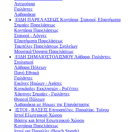
Ανεμούρια
Γιρλάντες
Λαβαράκια
ΕΙΔΗ ΠΑΡΕΛΑΣΕΩΣ
Κοντάρια, Σταυροί, Εξαρτήματα
Σημαίες Παρελάσεως
Κοντάρια Παρελάσεως
Σταυροί - Λόγχες
Εξαρτήματα Παρελάσεως
Ταμπέλες Παρελάσεως Σχολείων
Μουσικά Όργανα Παρελάσεως
ΕΙΔΗ ΣΗΜΑΙΟΣΤΟΛΙΣΜΟΥ
Λάβαρα, Γιρλάντες,
Στολισμοί
Λάβαρα Πόλεων
Πανό Εθνικά
Γιρλάντες
Εικόνες Ηρώων - Αφίσες
Κονκάρδες Εκκλησιών - Ροζέττες
Χάρτινες Σημαίες - Γιρλάντες
Θυρεοί Πόλεων
Λαβαράκια με Ηρωες της Επανάστασης
ΙΣΤΟΙ - ΒΑΣΕΙΣ
Επιτραπέζιες, Παραλίας, Τοίχου
Ιστοί Εξωτερικού Χώρου
Βάσεις και Ιστοί Εσωτερικού Χώρου
Κοντάρια Παρελάσεως
Ιστοί για Παραλίες (Beach Stands)