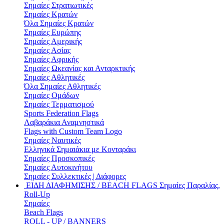
Σημαίες Στρατιωτικές
Σημαίες Κρατών
Όλα Σημαίες Κρατών
Σημαίες Ευρώπης
Σημαίες Αμερικής
Σημαίες Ασίας
Σημαίες Αφρικής
Σημαίες Ωκεανίας και Ανταρκτικής
Σημαίες Αθλητικές
Όλα Σημαίες Αθλητικές
Σημαίες Ομάδων
Σημαίες Τερματισμού
Sports Federation Flags
Λαβαράκια Αναμνηστικά
Flags with Custom Team Logo
Σημαίες Ναυτικές
Ελληνικά Σημαιάκια με Κονταράκι
Σημαίες Προσκοπικές
Σημαίες Αυτοκινήτου
Σημαίες Συλλεκτικές | Διάφορες
ΕΙΔΗ ΔΙΑΦΗΜΙΣΗΣ / BEACH FLAGS
Σημαίες Παραλίας,
Roll-Up
Σημαίες
Beach Flags
ROLL - UP / BANNERS