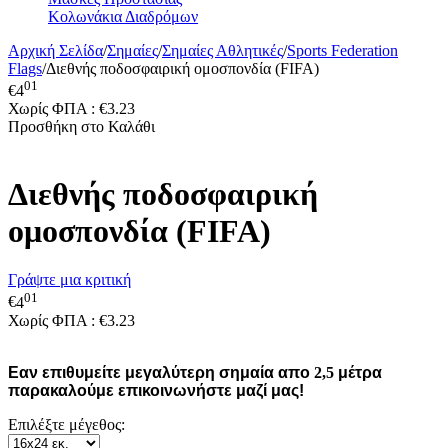
Κολωνάκια Διαδρόμων
Αρχική Σελίδα
/
Σημαίες
/
Σημαίες Αθλητικές
/
Sports Federation
Flags
/
Διεθνής ποδοσφαιρική ομοσπονδία (FIFA)
01
€
4
Χωρίς ΦΠΑ :
€
3.23
Προσθήκη στο Καλάθι
Διεθνής ποδοσφαιρική
ομοσπονδία (FIFA)
Γράψτε μια κριτική
01
€
4
Χωρίς ΦΠΑ :
€
3.23
Εαν επιθυμείτε μεγαλύτερη σημαία απο
2,5
μέτρα
παρακαλούμε επικοινωνήστε μαζί μας!
Επιλέξτε μέγεθος: