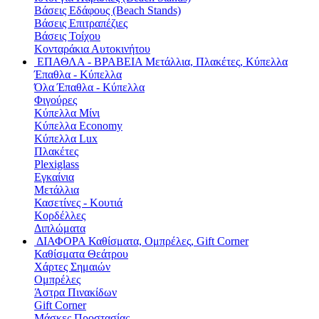
Βάσεις Εδάφους (Beach Stands)
Βάσεις Επιτραπέζιες
Βάσεις Τοίχου
Κονταράκια Αυτοκινήτου
ΕΠΑΘΛΑ - ΒΡΑΒΕΙΑ
Μετάλλια, Πλακέτες, Κύπελλα
Έπαθλα - Κύπελλα
Όλα Έπαθλα - Κύπελλα
Φιγούρες
Κύπελλα Μίνι
Κύπελλα Economy
Κύπελλα Lux
Πλακέτες
Plexiglass
Εγκαίνια
Μετάλλια
Κασετίνες - Κουτιά
Κορδέλλες
Διπλώματα
ΔΙΑΦΟΡΑ
Καθίσματα, Ομπρέλες, Gift Corner
Καθίσματα Θεάτρου
Χάρτες Σημαιών
Ομπρέλες
Άστρα Πινακίδων
Gift Corner
Μάσκες Προστασίας