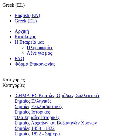
Greek
(
EL
)
English
(
EN
)
Greek
(
EL
)
Αρχική
Κατάλογος
Η Εταιρεία μας
Πληροφορίες
Λένε για μας
FAQ
Φόρμα Επικοινωνίας
Κατηγορίες
Κατηγορίες
ΣΗΜΑΙΕΣ
Κρατών, Ομάδων, Συλλεκτικές
Σημαίες Ελληνικές
Σημαίες Εκκλησιαστικές
Σημαίες Ιστορικές
Όλα Σημαίες Ιστορικές
Σημαίες Αρχαίων και Βυζαντινών Χρόνων
Σημαίες 1453 - 1822
Σημαίες 1822 - Σήμερα