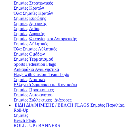
Σημαίες Στρατιωτικές
Σημαίες Κρατών
Όλα Σημαίες Κρατών
Σημαίες Ευρώπης
Σημαίες Αμερικής
Σημαίες Ασίας
Σημαίες Αφρικής
Σημαίες Ωκεανίας και Ανταρκτικής
Σημαίες Αθλητικές
Όλα Σημαίες Αθλητικές
Σημαίες Ομάδων
Σημαίες Τερματισμού
Sports Federation Flags
Λαβαράκια Αναμνηστικά
Flags with Custom Team Logo
Σημαίες Ναυτικές
Ελληνικά Σημαιάκια με Κονταράκι
Σημαίες Προσκοπικές
Σημαίες Αυτοκινήτου
Σημαίες Συλλεκτικές | Διάφορες
ΕΙΔΗ ΔΙΑΦΗΜΙΣΗΣ / BEACH FLAGS
Σημαίες Παραλίας,
Roll-Up
Σημαίες
Beach Flags
ROLL - UP / BANNERS