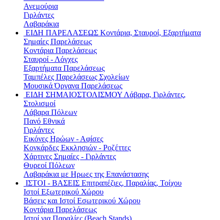
Ανεμούρια
Γιρλάντες
Λαβαράκια
ΕΙΔΗ ΠΑΡΕΛΑΣΕΩΣ
Κοντάρια, Σταυροί, Εξαρτήματα
Σημαίες Παρελάσεως
Κοντάρια Παρελάσεως
Σταυροί - Λόγχες
Εξαρτήματα Παρελάσεως
Ταμπέλες Παρελάσεως Σχολείων
Μουσικά Όργανα Παρελάσεως
ΕΙΔΗ ΣΗΜΑΙΟΣΤΟΛΙΣΜΟΥ
Λάβαρα, Γιρλάντες,
Στολισμοί
Λάβαρα Πόλεων
Πανό Εθνικά
Γιρλάντες
Εικόνες Ηρώων - Αφίσες
Κονκάρδες Εκκλησιών - Ροζέττες
Χάρτινες Σημαίες - Γιρλάντες
Θυρεοί Πόλεων
Λαβαράκια με Ηρωες της Επανάστασης
ΙΣΤΟΙ - ΒΑΣΕΙΣ
Επιτραπέζιες, Παραλίας, Τοίχου
Ιστοί Εξωτερικού Χώρου
Βάσεις και Ιστοί Εσωτερικού Χώρου
Κοντάρια Παρελάσεως
Ιστοί για Παραλίες (Beach Stands)