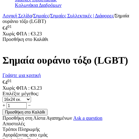
Κολωνάκια Διαδρόμων
Αρχική Σελίδα
/
Σημαίες
/
Σημαίες Συλλεκτικές | Διάφορες
/
Σημαία
ουράνιο τόξο (LGBT)
01
€
4
Χωρίς ΦΠΑ :
€
3.23
Προσθήκη στο Καλάθι
Σημαία ουράνιο τόξο (LGBT)
Γράψτε μια κριτική
01
€
4
Χωρίς ΦΠΑ :
€
3.23
Επιλέξτε μέγεθος:
+
−
Προσθήκη στο Καλάθι
Προσθήκη στη Λίστα Αγαπημένων
Ask a question
Αποστολές
Τρόποι Πληρωμής
Αγοράζοντας απο εμάς