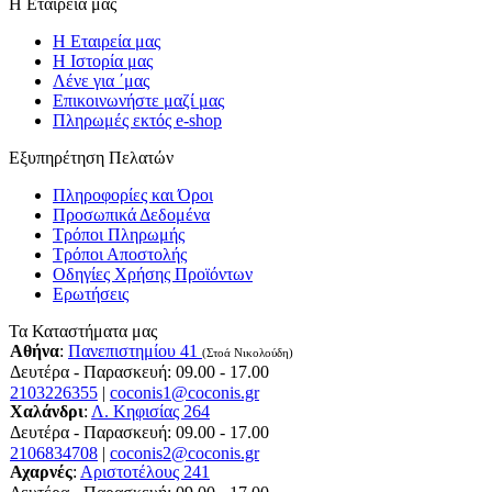
Η Εταιρεία μας
Η Εταιρεία μας
Η Ιστορία μας
Λένε για ΄μας
Επικοινωνήστε μαζί μας
Πληρωμές εκτός e-shop
Εξυπηρέτηση Πελατών
Πληροφορίες και Όροι
Προσωπικά Δεδομένα
Τρόποι Πληρωμής
Τρόποι Αποστολής
Οδηγίες Χρήσης Προϊόντων
Ερωτήσεις
Τα Καταστήματα μας
Αθήνα
:
Πανεπιστημίου 41
(Στοά Νικολούδη)
Δευτέρα - Παρασκευή: 09.00 - 17.00
2103226355
|
coconis1@coconis.gr
Χαλάνδρι
:
Λ. Κηφισίας 264
Δευτέρα - Παρασκευή: 09.00 - 17.00
2106834708
|
coconis2@coconis.gr
Αχαρνές
:
Αριστοτέλους 241