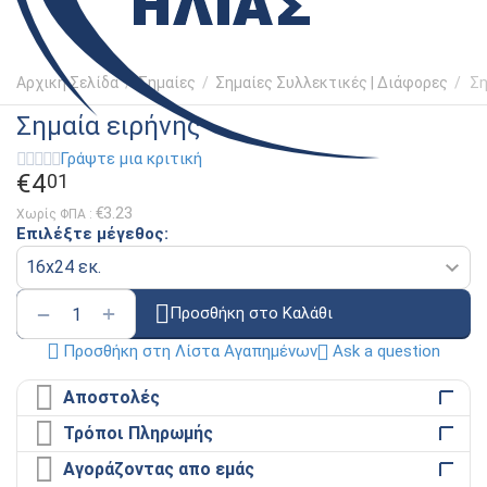
Αρχική Σελίδα
/
Σημαίες
/
Σημαίες Συλλεκτικές | Διάφορες
/
Ση
Σημαία ειρήνης
Γράψτε μια κριτική
€
4
01
€
3.23
Χωρίς ΦΠΑ :
Επιλέξτε μέγεθος:
+
−
Προσθήκη στο Καλάθι
Ask a question
Προσθήκη στη Λίστα Αγαπημένων
Αποστολές
Τρόποι Πληρωμής
Αγοράζοντας απο εμάς