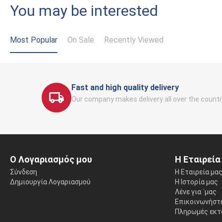
You may be interested
Most Popular
On Sale
Recently Viewed
Fast and high quality delivery
Our company makes delivery all over the countr
Ο Λογαριασμός μου
Η Εταιρεία
Σύνδεση
Η Εταιρεία μα
Δημιουργία Λογαριασμού
Η Ιστορία μας
Λένε για ΄μας
Επικοινωνήστε
Πληρωμές εκτ