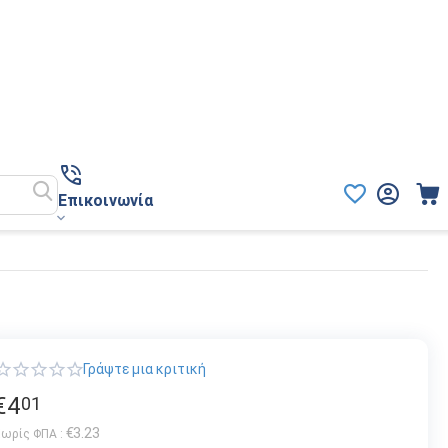
Επικοινωνία
Γράψτε μια κριτική
€
4
01
€
3.23
ωρίς ΦΠΑ :