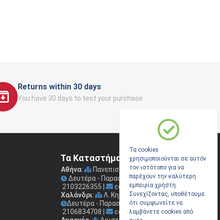
Returns within 30 days
You have 30 days to test your purchase
Τα cookies
Τα Καταστήματα μας
χρησιμοποιούνται σε αυτόν
τον ιστότοπο για να
Αθήνα
:
Πανεπιστημίου 41
(Στοά Νικολούδη)
παρέχουν την καλύτερη
Δευτέρα - Παρασκευή: 09.00 - 17.00
εμπειρία χρήστη.
2103226355
|
coconis1@coconis.gr
Συνεχίζοντας, υποθέτουμε
Χαλάνδρι
:
Λ. Κηφισίας 264
Δευτέρα - Παρασκευή: 09.00 - 17.00
ότι συμφωνείτε να
2106834708
|
coconis2@coconis.gr
λαμβάνετε cookies από