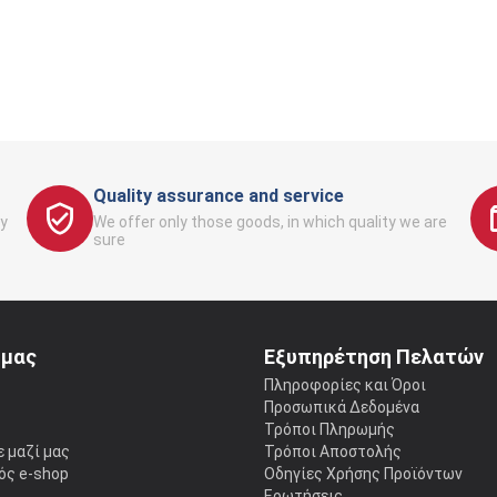
Quality assurance and service
y
We offer only those goods, in which quality we are
sure
 μας
Εξυπηρέτηση Πελατών
ς
Πληροφορίες και Όροι
Προσωπικά Δεδομένα
Τρόποι Πληρωμής
 μαζί μας
Τρόποι Αποστολής
ός e-shop
Οδηγίες Χρήσης Προϊόντων
Ερωτήσεις