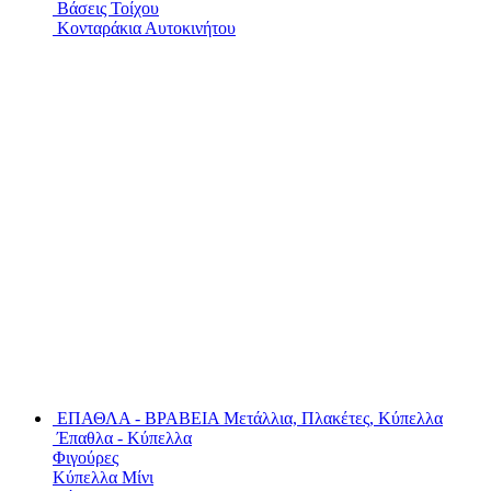
Βάσεις Τοίχου
Κονταράκια Αυτοκινήτου
ΕΠΑΘΛΑ - ΒΡΑΒΕΙΑ
Μετάλλια, Πλακέτες, Κύπελλα
Έπαθλα - Κύπελλα
Φιγούρες
Κύπελλα Μίνι