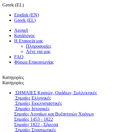
Greek
(
EL
)
English
(
EN
)
Greek
(
EL
)
Αρχική
Κατάλογος
Η Εταιρεία μας
Πληροφορίες
Λένε για μας
FAQ
Φόρμα Επικοινωνίας
Κατηγορίες
Κατηγορίες
ΣΗΜΑΙΕΣ
Κρατών, Ομάδων, Συλλεκτικές
Σημαίες Ελληνικές
Σημαίες Εκκλησιαστικές
Σημαίες Ιστορικές
Σημαίες Αρχαίων και Βυζαντινών Χρόνων
Σημαίες 1453 - 1822
Σημαίες 1822 - Σήμερα
Σημαίες Στρατιωτικές