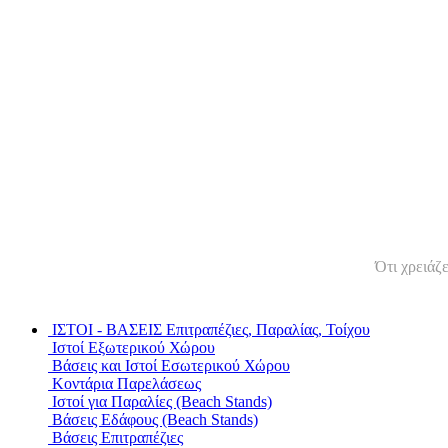
Ότι χρειάζ
ΙΣΤΟΙ - ΒΑΣΕΙΣ
Επιτραπέζιες, Παραλίας, Τοίχου
Ιστοί Εξωτερικού Χώρου
Βάσεις και Ιστοί Εσωτερικού Χώρου
Κοντάρια Παρελάσεως
Ιστοί για Παραλίες (Beach Stands)
Βάσεις Εδάφους (Beach Stands)
Βάσεις Επιτραπέζιες