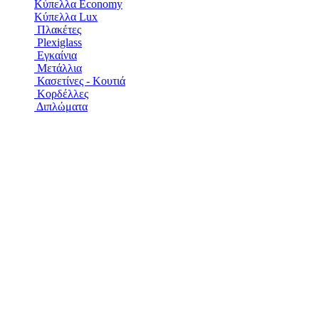
Κύπελλα Economy
Κύπελλα Lux
Πλακέτες
Plexiglass
Εγκαίνια
Μετάλλια
Κασετίνες - Κουτιά
Κορδέλλες
Διπλώματα