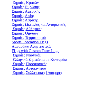
Σημαίες Κρατών
Σημαίες Ευρώπης
Σημαίες Αμερικής
Σημαίες Ασίας
Σημαίες Αφρικής
Σημαίες Ωκεανίας και Ανταρκτικής
Σημαίες Αθλητικές
Σημαίες Ομάδων
Σημαίες Τερματισμού
Sports Federation Flags
Λαβαράκια Αναμνηστικά
Flags with Custom Team Logo
Σημαίες Ναυτικές
Ελληνικά Σημαιάκια με Κονταράκι
Σημαίες Προσκοπικές
Σημαίες Αυτοκινήτου
Σημαίες Συλλεκτικές | Διάφορες