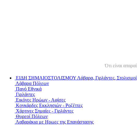
Ότι είναι απαραί
ΕΙΔΗ ΣΗΜΑΙΟΣΤΟΛΙΣΜΟΥ
Λάβαρα, Γιρλάντες, Στολισμοί
Λάβαρα Πόλεων
Πανό Εθνικά
Γιρλάντες
Εικόνες Ηρώων - Αφίσες
Κονκάρδες Εκκλησιών - Ροζέττες
Χάρτινες Σημαίες - Γιρλάντες
Θυρεοί Πόλεων
Λαβαράκια με Ηρωες της Επανάστασης