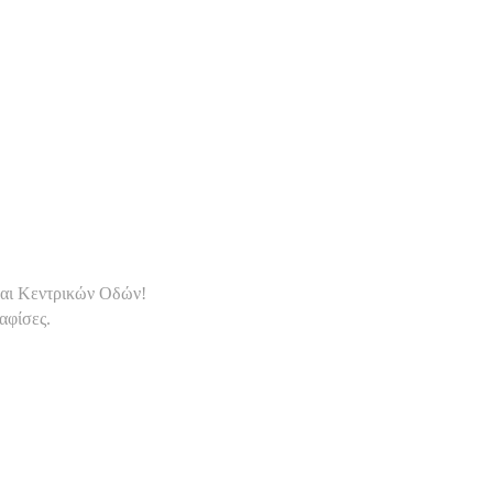
και Κεντρικών Οδών!
αφίσες.