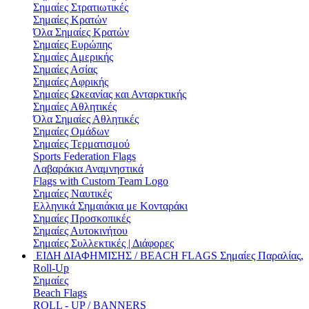
Σημαίες Στρατιωτικές
Σημαίες Κρατών
Όλα Σημαίες Κρατών
Σημαίες Ευρώπης
Σημαίες Αμερικής
Σημαίες Ασίας
Σημαίες Αφρικής
Σημαίες Ωκεανίας και Ανταρκτικής
Σημαίες Αθλητικές
Όλα Σημαίες Αθλητικές
Σημαίες Ομάδων
Σημαίες Τερματισμού
Sports Federation Flags
Λαβαράκια Αναμνηστικά
Flags with Custom Team Logo
Σημαίες Ναυτικές
Ελληνικά Σημαιάκια με Κονταράκι
Σημαίες Προσκοπικές
Σημαίες Αυτοκινήτου
Σημαίες Συλλεκτικές | Διάφορες
ΕΙΔΗ ΔΙΑΦΗΜΙΣΗΣ / BEACH FLAGS
Σημαίες Παραλίας,
Roll-Up
Σημαίες
Beach Flags
ROLL - UP / BANNERS