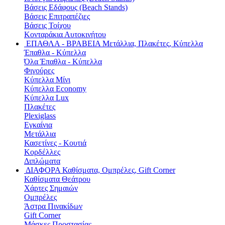
Βάσεις Εδάφους (Beach Stands)
Βάσεις Επιτραπέζιες
Βάσεις Τοίχου
Κονταράκια Αυτοκινήτου
ΕΠΑΘΛΑ - ΒΡΑΒΕΙΑ
Μετάλλια, Πλακέτες, Κύπελλα
Έπαθλα - Κύπελλα
Όλα Έπαθλα - Κύπελλα
Φιγούρες
Κύπελλα Μίνι
Κύπελλα Economy
Κύπελλα Lux
Πλακέτες
Plexiglass
Εγκαίνια
Μετάλλια
Κασετίνες - Κουτιά
Κορδέλλες
Διπλώματα
ΔΙΑΦΟΡΑ
Καθίσματα, Ομπρέλες, Gift Corner
Καθίσματα Θεάτρου
Χάρτες Σημαιών
Ομπρέλες
Άστρα Πινακίδων
Gift Corner
Μάσκες Προστασίας