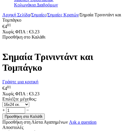
Κολωνάκια Διαδρόμων
Αρχική Σελίδα
/
Σημαίες
/
Σημαίες Κρατών
/
Σημαία Τρινιντάντ και
Τομπάγκο
01
€
4
Χωρίς ΦΠΑ :
€
3.23
Προσθήκη στο Καλάθι
Σημαία Τρινιντάντ και
Τομπάγκο
Γράψτε μια κριτική
01
€
4
Χωρίς ΦΠΑ :
€
3.23
Επιλέξτε μέγεθος:
+
−
Προσθήκη στο Καλάθι
Προσθήκη στη Λίστα Αγαπημένων
Ask a question
Αποστολές