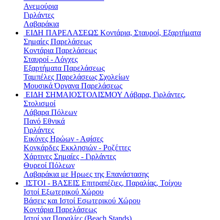
Ανεμούρια
Γιρλάντες
Λαβαράκια
ΕΙΔΗ ΠΑΡΕΛΑΣΕΩΣ
Κοντάρια, Σταυροί, Εξαρτήματα
Σημαίες Παρελάσεως
Κοντάρια Παρελάσεως
Σταυροί - Λόγχες
Εξαρτήματα Παρελάσεως
Ταμπέλες Παρελάσεως Σχολείων
Μουσικά Όργανα Παρελάσεως
ΕΙΔΗ ΣΗΜΑΙΟΣΤΟΛΙΣΜΟΥ
Λάβαρα, Γιρλάντες,
Στολισμοί
Λάβαρα Πόλεων
Πανό Εθνικά
Γιρλάντες
Εικόνες Ηρώων - Αφίσες
Κονκάρδες Εκκλησιών - Ροζέττες
Χάρτινες Σημαίες - Γιρλάντες
Θυρεοί Πόλεων
Λαβαράκια με Ηρωες της Επανάστασης
ΙΣΤΟΙ - ΒΑΣΕΙΣ
Επιτραπέζιες, Παραλίας, Τοίχου
Ιστοί Εξωτερικού Χώρου
Βάσεις και Ιστοί Εσωτερικού Χώρου
Κοντάρια Παρελάσεως
Ιστοί για Παραλίες (Beach Stands)