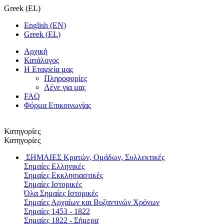
Greek
(
EL
)
English
(
EN
)
Greek
(
EL
)
Αρχική
Κατάλογος
Η Εταιρεία μας
Πληροφορίες
Λένε για μας
FAQ
Φόρμα Επικοινωνίας
Κατηγορίες
Κατηγορίες
ΣΗΜΑΙΕΣ
Κρατών, Ομάδων, Συλλεκτικές
Σημαίες Ελληνικές
Σημαίες Εκκλησιαστικές
Σημαίες Ιστορικές
Όλα Σημαίες Ιστορικές
Σημαίες Αρχαίων και Βυζαντινών Χρόνων
Σημαίες 1453 - 1822
Σημαίες 1822 - Σήμερα