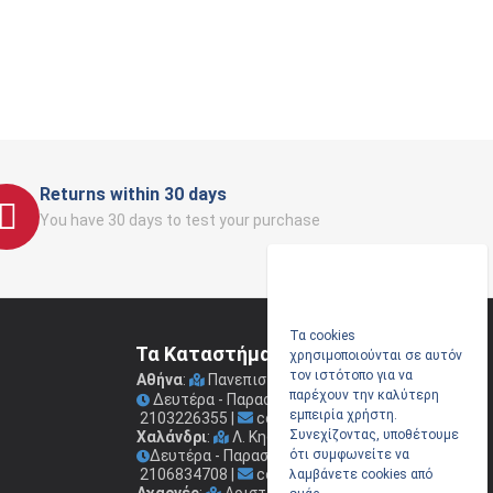
Returns within 30 days
You have 30 days to test your purchase
Τα cookies
Τα Καταστήματα μας
χρησιμοποιούνται σε αυτόν
τον ιστότοπο για να
Αθήνα
:
Πανεπιστημίου 41
(Στοά Νικολούδη)
παρέχουν την καλύτερη
Δευτέρα - Παρασκευή: 09.00 - 17.00
εμπειρία χρήστη.
2103226355
|
coconis1@coconis.gr
Συνεχίζοντας, υποθέτουμε
Χαλάνδρι
:
Λ. Κηφισίας 264
Δευτέρα - Παρασκευή: 09.00 - 17.00
ότι συμφωνείτε να
2106834708
|
coconis2@coconis.gr
λαμβάνετε cookies από