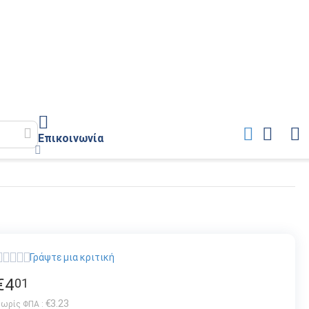
Επικοινωνία
Γράψτε μια κριτική
€
4
01
€
3.23
ωρίς ΦΠΑ :