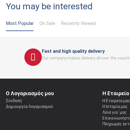
You may be interested
Most Popular
On Sale
Recently Viewed
Fast and high quality delivery
Our company makes delivery all over the countr
Ο Λογαριασμός μου
Η Εταιρεία
Σύνδεση
Η Εταιρεία μα
Δημιουργία Λογαριασμού
Η Ιστορία μας
Λένε για ΄μας
Επικοινωνήστε
Πληρωμές εκτ