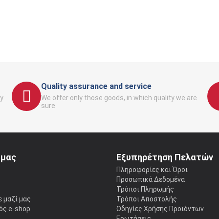
Quality assurance and service
y
We offer only those goods, in which quality we are
sure
 μας
Εξυπηρέτηση Πελατών
ς
Πληροφορίες και Όροι
Προσωπικά Δεδομένα
Τρόποι Πληρωμής
 μαζί μας
Τρόποι Αποστολής
ός e-shop
Οδηγίες Χρήσης Προϊόντων
Ερωτήσεις