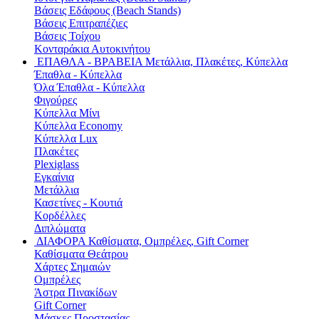
Βάσεις Εδάφους (Beach Stands)
Βάσεις Επιτραπέζιες
Βάσεις Τοίχου
Κονταράκια Αυτοκινήτου
ΕΠΑΘΛΑ - ΒΡΑΒΕΙΑ
Μετάλλια, Πλακέτες, Κύπελλα
Έπαθλα - Κύπελλα
Όλα Έπαθλα - Κύπελλα
Φιγούρες
Κύπελλα Μίνι
Κύπελλα Economy
Κύπελλα Lux
Πλακέτες
Plexiglass
Εγκαίνια
Μετάλλια
Κασετίνες - Κουτιά
Κορδέλλες
Διπλώματα
ΔΙΑΦΟΡΑ
Καθίσματα, Ομπρέλες, Gift Corner
Καθίσματα Θεάτρου
Χάρτες Σημαιών
Ομπρέλες
Άστρα Πινακίδων
Gift Corner
Μάσκες Προστασίας