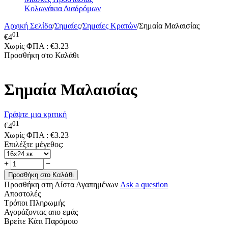
Κολωνάκια Διαδρόμων
Αρχική Σελίδα
/
Σημαίες
/
Σημαίες Κρατών
/
Σημαία Μαλαισίας
01
€
4
Χωρίς ΦΠΑ :
€
3.23
Προσθήκη στο Καλάθι
Σημαία Μαλαισίας
Γράψτε μια κριτική
01
€
4
Χωρίς ΦΠΑ :
€
3.23
Επιλέξτε μέγεθος:
+
−
Προσθήκη στο Καλάθι
Προσθήκη στη Λίστα Αγαπημένων
Ask a question
Αποστολές
Τρόποι Πληρωμής
Αγοράζοντας απο εμάς
Βρείτε Κάτι Παρόμοιο