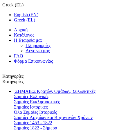
Greek
(
EL
)
English
(
EN
)
Greek
(
EL
)
Αρχική
Κατάλογος
Η Εταιρεία μας
Πληροφορίες
Λένε για μας
FAQ
Φόρμα Επικοινωνίας
Κατηγορίες
Κατηγορίες
ΣΗΜΑΙΕΣ
Κρατών, Ομάδων, Συλλεκτικές
Σημαίες Ελληνικές
Σημαίες Εκκλησιαστικές
Σημαίες Ιστορικές
Όλα Σημαίες Ιστορικές
Σημαίες Αρχαίων και Βυζαντινών Χρόνων
Σημαίες 1453 - 1822
Σημαίες 1822 - Σήμερα