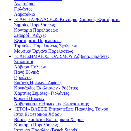
Ανεμούρια
Γιρλάντες
Λαβαράκια
ΕΙΔΗ ΠΑΡΕΛΑΣΕΩΣ
Κοντάρια, Σταυροί, Εξαρτήματα
Σημαίες Παρελάσεως
Κοντάρια Παρελάσεως
Σταυροί - Λόγχες
Εξαρτήματα Παρελάσεως
Ταμπέλες Παρελάσεως Σχολείων
Μουσικά Όργανα Παρελάσεως
ΕΙΔΗ ΣΗΜΑΙΟΣΤΟΛΙΣΜΟΥ
Λάβαρα, Γιρλάντες,
Στολισμοί
Λάβαρα Πόλεων
Πανό Εθνικά
Γιρλάντες
Εικόνες Ηρώων - Αφίσες
Κονκάρδες Εκκλησιών - Ροζέττες
Χάρτινες Σημαίες - Γιρλάντες
Θυρεοί Πόλεων
Λαβαράκια με Ηρωες της Επανάστασης
ΙΣΤΟΙ - ΒΑΣΕΙΣ
Επιτραπέζιες, Παραλίας, Τοίχου
Ιστοί Εξωτερικού Χώρου
Βάσεις και Ιστοί Εσωτερικού Χώρου
Κοντάρια Παρελάσεως
Ιστοί για Παραλίες (Beach Stands)