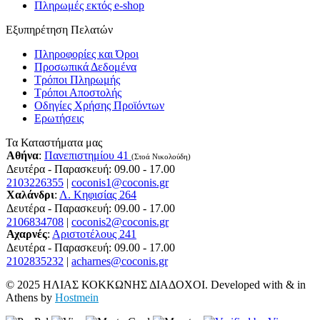
Πληρωμές εκτός e-shop
Εξυπηρέτηση Πελατών
Πληροφορίες και Όροι
Προσωπικά Δεδομένα
Τρόποι Πληρωμής
Τρόποι Αποστολής
Οδηγίες Χρήσης Προϊόντων
Ερωτήσεις
Τα Καταστήματα μας
Αθήνα
:
Πανεπιστημίου 41
(Στοά Νικολούδη)
Δευτέρα - Παρασκευή: 09.00 - 17.00
2103226355
|
coconis1@coconis.gr
Χαλάνδρι
:
Λ. Κηφισίας 264
Δευτέρα - Παρασκευή: 09.00 - 17.00
2106834708
|
coconis2@coconis.gr
Αχαρνές
:
Αριστοτέλους 241
Δευτέρα - Παρασκευή: 09.00 - 17.00
2102835232
|
acharnes@coconis.gr
© 2025 ΗΛΙΑΣ ΚΟΚΚΩΝΗΣ ΔΙΑΔΟΧΟΙ. Developed with
&
in
Athens by
Hostmein