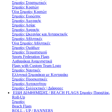
Σημαίες Στρατιωτικές
Σημαίες Κρατών
Όλα Σημαίες Κρατών
Σημαίες Ευρώπης
Σημαίες Αμερικής
Σημαίες Ασίας
Σημαίες Αφρικής
Σημαίες Ωκεανίας και Ανταρκτικής
Σημαίες Αθλητικές
Όλα Σημαίες Αθλητικές
Σημαίες Ομάδων
Σημαίες Τερματισμού
Sports Federation Flags
Λαβαράκια Αναμνηστικά
Flags with Custom Team Logo
Σημαίες Ναυτικές
Ελληνικά Σημαιάκια με Κονταράκι
Σημαίες Προσκοπικές
Σημαίες Αυτοκινήτου
Σημαίες Συλλεκτικές | Διάφορες
ΕΙΔΗ ΔΙΑΦΗΜΙΣΗΣ / BEACH FLAGS
Σημαίες Παραλίας,
Roll-Up
Σημαίες
Beach Flags
ROLL - UP / BANNERS