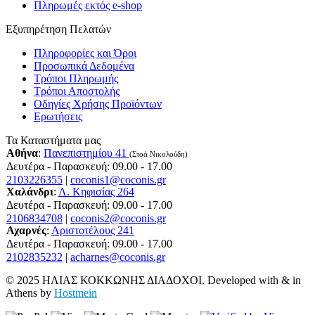
Πληρωμές εκτός e-shop
Εξυπηρέτηση Πελατών
Πληροφορίες και Όροι
Προσωπικά Δεδομένα
Τρόποι Πληρωμής
Τρόποι Αποστολής
Οδηγίες Χρήσης Προϊόντων
Ερωτήσεις
Τα Καταστήματα μας
Αθήνα
:
Πανεπιστημίου 41
(Στοά Νικολούδη)
Δευτέρα - Παρασκευή: 09.00 - 17.00
2103226355
|
coconis1@coconis.gr
Χαλάνδρι
:
Λ. Κηφισίας 264
Δευτέρα - Παρασκευή: 09.00 - 17.00
2106834708
|
coconis2@coconis.gr
Αχαρνές
:
Αριστοτέλους 241
Δευτέρα - Παρασκευή: 09.00 - 17.00
2102835232
|
acharnes@coconis.gr
© 2025 ΗΛΙΑΣ ΚΟΚΚΩΝΗΣ ΔΙΑΔΟΧΟΙ. Developed with
&
in
Athens by
Hostmein