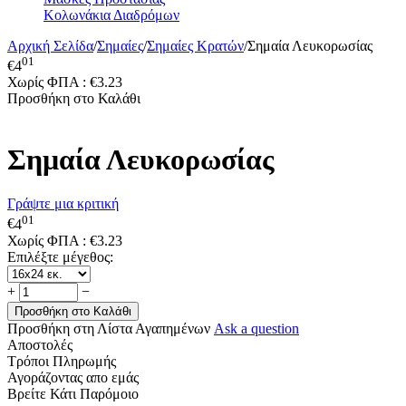
Κολωνάκια Διαδρόμων
Αρχική Σελίδα
/
Σημαίες
/
Σημαίες Κρατών
/
Σημαία Λευκορωσίας
01
€
4
Χωρίς ΦΠΑ :
€
3.23
Προσθήκη στο Καλάθι
Σημαία Λευκορωσίας
Γράψτε μια κριτική
01
€
4
Χωρίς ΦΠΑ :
€
3.23
Επιλέξτε μέγεθος:
+
−
Προσθήκη στο Καλάθι
Προσθήκη στη Λίστα Αγαπημένων
Ask a question
Αποστολές
Τρόποι Πληρωμής
Αγοράζοντας απο εμάς
Βρείτε Κάτι Παρόμοιο