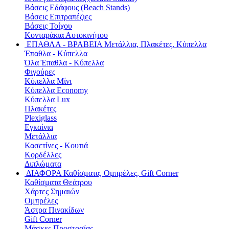
Βάσεις Εδάφους (Beach Stands)
Βάσεις Επιτραπέζιες
Βάσεις Τοίχου
Κονταράκια Αυτοκινήτου
ΕΠΑΘΛΑ - ΒΡΑΒΕΙΑ
Μετάλλια, Πλακέτες, Κύπελλα
Έπαθλα - Κύπελλα
Όλα Έπαθλα - Κύπελλα
Φιγούρες
Κύπελλα Μίνι
Κύπελλα Economy
Κύπελλα Lux
Πλακέτες
Plexiglass
Εγκαίνια
Μετάλλια
Κασετίνες - Κουτιά
Κορδέλλες
Διπλώματα
ΔΙΑΦΟΡΑ
Καθίσματα, Ομπρέλες, Gift Corner
Καθίσματα Θεάτρου
Χάρτες Σημαιών
Ομπρέλες
Άστρα Πινακίδων
Gift Corner
Μάσκες Προστασίας