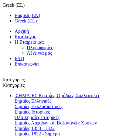
Greek
(
EL
)
English
(
EN
)
Greek
(
EL
)
Αρχική
Κατάλογος
Η Εταιρεία μας
Πληροφορίες
Λένε για μας
FAQ
Επικοινωνία
Κατηγορίες
Κατηγορίες
ΣΗΜΑΙΕΣ
Κρατών, Ομάδων, Συλλεκτικές
Σημαίες Ελληνικές
Σημαίες Εκκλησιαστικές
Σημαίες Ιστορικές
Όλα Σημαίες Ιστορικές
Σημαίες Αρχαίων και Βυζαντινών Χρόνων
Σημαίες 1453 - 1822
Σημαίες 1822 - Σήμερα