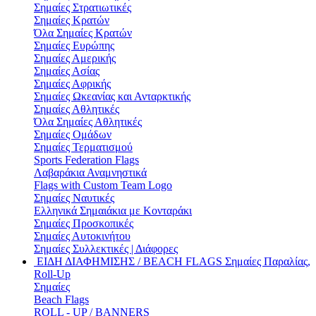
Σημαίες Στρατιωτικές
Σημαίες Κρατών
Όλα Σημαίες Κρατών
Σημαίες Ευρώπης
Σημαίες Αμερικής
Σημαίες Ασίας
Σημαίες Αφρικής
Σημαίες Ωκεανίας και Ανταρκτικής
Σημαίες Αθλητικές
Όλα Σημαίες Αθλητικές
Σημαίες Ομάδων
Σημαίες Τερματισμού
Sports Federation Flags
Λαβαράκια Αναμνηστικά
Flags with Custom Team Logo
Σημαίες Ναυτικές
Ελληνικά Σημαιάκια με Κονταράκι
Σημαίες Προσκοπικές
Σημαίες Αυτοκινήτου
Σημαίες Συλλεκτικές | Διάφορες
ΕΙΔΗ ΔΙΑΦΗΜΙΣΗΣ / BEACH FLAGS
Σημαίες Παραλίας,
Roll-Up
Σημαίες
Beach Flags
ROLL - UP / BANNERS