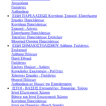
Ανεμούρια
Γιρλάντες
Λαβαράκια
ΕΙΔΗ ΠΑΡΕΛΑΣΕΩΣ
Κοντάρια, Σταυροί, Εξαρτήματα
Σημαίες Παρελάσεως
Κοντάρια Παρελάσεως
Σταυροί - Λόγχες
Εξαρτήματα Παρελάσεως
Ταμπέλες Παρελάσεως Σχολείων
Μουσικά Όργανα Παρελάσεως
ΕΙΔΗ ΣΗΜΑΙΟΣΤΟΛΙΣΜΟΥ
Λάβαρα, Γιρλάντες,
Στολισμοί
Λάβαρα Πόλεων
Πανό Εθνικά
Γιρλάντες
Εικόνες Ηρώων - Αφίσες
Κονκάρδες Εκκλησιών - Ροζέττες
Χάρτινες Σημαίες - Γιρλάντες
Θυρεοί Πόλεων
Λαβαράκια με Ηρωες της Επανάστασης
ΙΣΤΟΙ - ΒΑΣΕΙΣ
Επιτραπέζιες, Παραλίας, Τοίχου
Ιστοί Εξωτερικού Χώρου
Βάσεις και Ιστοί Εσωτερικού Χώρου
Κοντάρια Παρελάσεως
Ιστοί για Παραλίες (Beach Stands)