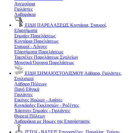
Ανεμούρια
Γιρλάντες
Λαβαράκια
ΕΙΔΗ ΠΑΡΕΛΑΣΕΩΣ
Κοντάρια, Σταυροί,
Εξαρτήματα
Σημαίες Παρελάσεως
Κοντάρια Παρελάσεως
Σταυροί - Λόγχες
Εξαρτήματα Παρελάσεως
Ταμπέλες Παρελάσεως Σχολείων
Μουσικά Όργανα Παρελάσεως
ΕΙΔΗ ΣΗΜΑΙΟΣΤΟΛΙΣΜΟΥ
Λάβαρα, Γιρλάντες,
Στολισμοί
Λάβαρα Πόλεων
Πανό Εθνικά
Γιρλάντες
Εικόνες Ηρώων - Αφίσες
Κονκάρδες Εκκλησιών - Ροζέττες
Χάρτινες Σημαίες - Γιρλάντες
Θυρεοί Πόλεων
Λαβαράκια με Ηρωες της Επανάστασης
ΙΣΤΟΙ - ΒΑΣΕΙΣ
Επιτραπέζιες, Παραλίας, Τοίχου