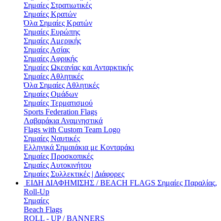
Σημαίες Στρατιωτικές
Σημαίες Κρατών
Όλα Σημαίες Κρατών
Σημαίες Ευρώπης
Σημαίες Αμερικής
Σημαίες Ασίας
Σημαίες Αφρικής
Σημαίες Ωκεανίας και Ανταρκτικής
Σημαίες Αθλητικές
Όλα Σημαίες Αθλητικές
Σημαίες Ομάδων
Σημαίες Τερματισμού
Sports Federation Flags
Λαβαράκια Αναμνηστικά
Flags with Custom Team Logo
Σημαίες Ναυτικές
Ελληνικά Σημαιάκια με Κονταράκι
Σημαίες Προσκοπικές
Σημαίες Αυτοκινήτου
Σημαίες Συλλεκτικές | Διάφορες
ΕΙΔΗ ΔΙΑΦΗΜΙΣΗΣ / BEACH FLAGS
Σημαίες Παραλίας,
Roll-Up
Σημαίες
Beach Flags
ROLL - UP / BANNERS