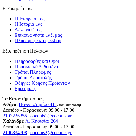
Η Εταιρεία μας
Η Εταιρεία μας
Η Ιστορία μας
Λένε για ΄μας
Επικοινωνήστε μαζί μας
Πληρωμές εκτός e-shop
Εξυπηρέτηση Πελατών
Πληροφορίες και Όροι
Προσωπικά Δεδομένα
Τρόποι Πληρωμής
Τρόποι Αποστολής
Οδηγίες Χρήσης Προϊόντων
Ερωτήσεις
Τα Καταστήματα μας
Αθήνα
:
Πανεπιστημίου 41
(Στοά Νικολούδη)
Δευτέρα - Παρασκευή: 09.00 - 17.00
2103226355
|
coconis1@coconis.gr
Χαλάνδρι
:
Λ. Κηφισίας 264
Δευτέρα - Παρασκευή: 09.00 - 17.00
2106834708
|
coconis2@coconis.gr