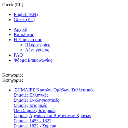
Greek
(
EL
)
English
(
EN
)
Greek
(
EL
)
Αρχική
Κατάλογος
Η Εταιρεία μας
Πληροφορίες
Λένε για μας
FAQ
Φόρμα Επικοινωνίας
Κατηγορίες
Κατηγορίες
ΣΗΜΑΙΕΣ
Κρατών, Ομάδων, Συλλεκτικές
Σημαίες Ελληνικές
Σημαίες Εκκλησιαστικές
Σημαίες Ιστορικές
Όλα Σημαίες Ιστορικές
Σημαίες Αρχαίων και Βυζαντινών Χρόνων
Σημαίες 1453 - 1822
Σημαίες 1822 - Σήμερα