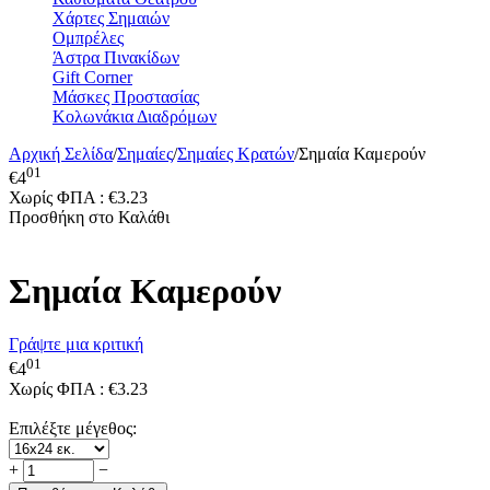
Χάρτες Σημαιών
Ομπρέλες
Άστρα Πινακίδων
Gift Corner
Μάσκες Προστασίας
Κολωνάκια Διαδρόμων
Αρχική Σελίδα
/
Σημαίες
/
Σημαίες Κρατών
/
Σημαία Καμερούν
01
€
4
Χωρίς ΦΠΑ :
€
3.23
Προσθήκη στο Καλάθι
Σημαία Καμερούν
Γράψτε μια κριτική
01
€
4
Χωρίς ΦΠΑ :
€
3.23
Επιλέξτε μέγεθος:
+
−