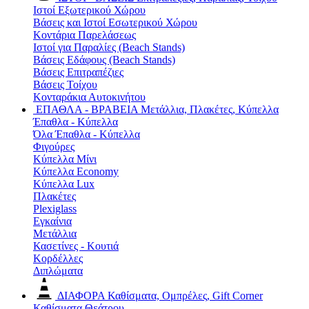
Ιστοί Εξωτερικού Χώρου
Βάσεις και Ιστοί Εσωτερικού Χώρου
Κοντάρια Παρελάσεως
Ιστοί για Παραλίες (Beach Stands)
Βάσεις Εδάφους (Beach Stands)
Βάσεις Επιτραπέζιες
Βάσεις Τοίχου
Κονταράκια Αυτοκινήτου
ΕΠΑΘΛΑ - ΒΡΑΒΕΙΑ
Μετάλλια, Πλακέτες, Κύπελλα
Έπαθλα - Κύπελλα
Όλα Έπαθλα - Κύπελλα
Φιγούρες
Κύπελλα Μίνι
Κύπελλα Economy
Κύπελλα Lux
Πλακέτες
Plexiglass
Εγκαίνια
Μετάλλια
Κασετίνες - Κουτιά
Κορδέλλες
Διπλώματα
ΔΙΑΦΟΡΑ
Καθίσματα, Ομπρέλες, Gift Corner
Καθίσματα Θεάτρου