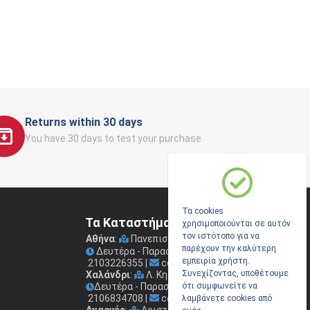
Returns within 30 days
You have 30 days to test your purchase
Τα cookies
Τα Καταστήματα μας
χρησιμοποιούνται σε αυτόν
τον ιστότοπο για να
Αθήνα
:
Πανεπιστημίου 41
(Στοά Νικολούδη)
παρέχουν την καλύτερη
Δευτέρα - Παρασκευή: 09.00 - 17.00
εμπειρία χρήστη.
2103226355
|
coconis1@coconis.gr
Συνεχίζοντας, υποθέτουμε
Χαλάνδρι
:
Λ. Κηφισίας 264
Δευτέρα - Παρασκευή: 09.00 - 17.00
ότι συμφωνείτε να
2106834708
|
coconis2@coconis.gr
λαμβάνετε cookies από