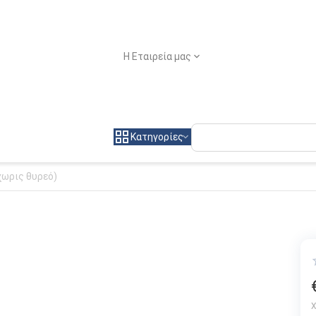
Η Εταιρεία μας
Κατηγορίες
χωρις θυρεό)
Χ