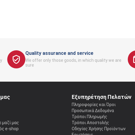
Quality assurance and service
y
We offer only those goods, in which quality we are
sure
 μας
Εξυπηρέτηση Πελατών
ς
Πληροφορίες και Όροι
Προσωπικά Δεδομένα
Τρόποι Πληρωμής
 μαζί μας
Τρόποι Αποστολής
ός e-shop
Οδηγίες Χρήσης Προϊόντων
Ερωτήσεις