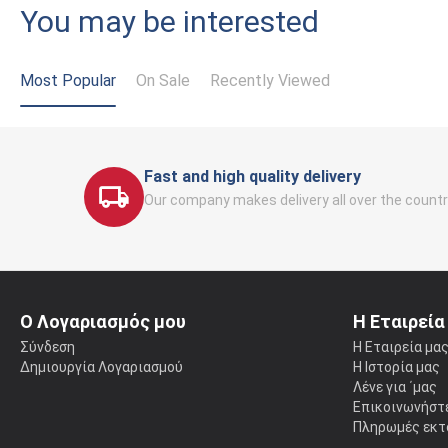
You may be interested
Most Popular
On Sale
Recently Viewed
Fast and high quality delivery
Our company makes delivery all over the countr
Ο Λογαριασμός μου
Η Εταιρεία
Σύνδεση
Η Εταιρεία μα
Δημιουργία Λογαριασμού
Η Ιστορία μας
Λένε για ΄μας
Επικοινωνήστε
Πληρωμές εκτ