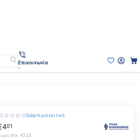
Επικοινωνία
Γράψτε μια κριτική
€
4
01
€
3.23
ωρίς ΦΠΑ :