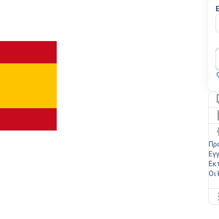
Πρ
Εγ
Εκ
Οι