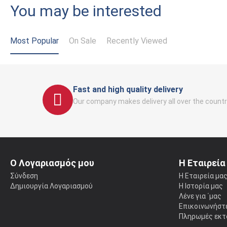
You may be interested
Most Popular
On Sale
Recently Viewed
Fast and high quality delivery
Our company makes delivery all over the countr
Ο Λογαριασμός μου
Η Εταιρεία
Σύνδεση
Η Εταιρεία μα
Δημιουργία Λογαριασμού
Η Ιστορία μας
Λένε για ΄μας
Επικοινωνήστε
Πληρωμές εκτ