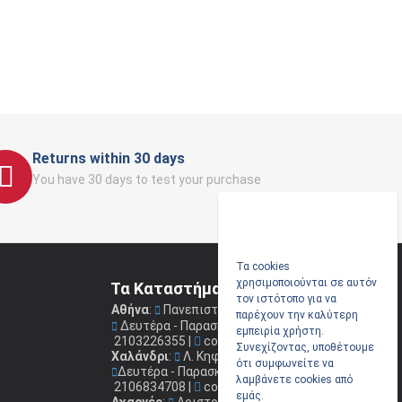
Returns within 30 days
You have 30 days to test your purchase
Τα cookies
χρησιμοποιούνται σε αυτόν
Τα Καταστήματα μας
τον ιστότοπο για να
Αθήνα
:
Πανεπιστημίου 41
(Στοά Νικολούδη)
παρέχουν την καλύτερη
Δευτέρα - Παρασκευή: 09.00 - 17.00
εμπειρία χρήστη.
2103226355
|
coconis1@coconis.gr
Συνεχίζοντας, υποθέτουμε
Χαλάνδρι
:
Λ. Κηφισίας 264
ότι συμφωνείτε να
Δευτέρα - Παρασκευή: 09.00 - 17.00
λαμβάνετε cookies από
2106834708
|
coconis2@coconis.gr
εμάς.