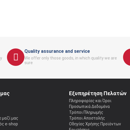
Quality assurance and service
y
We offer only those goods, in which quality we are
sure
 μας
Εξυπηρέτηση Πελατών
ς
Πληροφορίες και Όροι
Προσωπικά Δεδομένα
Τρόποι Πληρωμής
 μαζί μας
Τρόποι Αποστολής
ός e-shop
Οδηγίες Χρήσης Προϊόντων
Ερωτήσεις