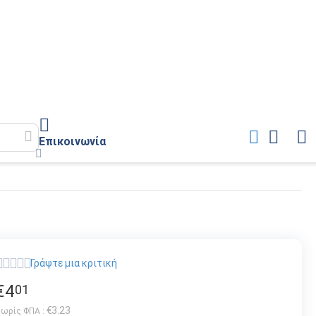
Επικοινωνία
Γράψτε μια κριτική
€
4
01
€
3.23
ωρίς ΦΠΑ :