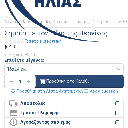
Αρχική Σελίδα
/
Σημαίες
/
Σημαίες Ιστορικές
/
Σημαία με τον Ήλ
Σημαία με τον Ήλιο της Βεργίνας
Γράψτε μια κριτική
€
4
01
€
3.23
Χωρίς ΦΠΑ :
Επιλέξτε μέγεθος:
+
−
Προσθήκη στο Καλάθι
Ask a question
Προσθήκη στη Λίστα Αγαπημένων
Αποστολές
Τρόποι Πληρωμής
Αγοράζοντας απο εμάς