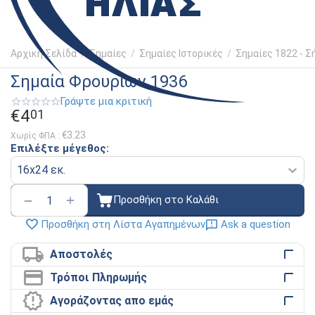
Αρχική Σελίδα
/
Σημαίες
/
Σημαίες Ιστορικές
/
Σημαίες 1822 - Σ
Σημαία Φρουρίων 1936
Γράψτε μια κριτική
€
4
01
€
3.23
Χωρίς ΦΠΑ :
Επιλέξτε μέγεθος:
+
−
Προσθήκη στο Καλάθι
Ask a question
Προσθήκη στη Λίστα Αγαπημένων
Αποστολές
Τρόποι Πληρωμής
Αγοράζοντας απο εμάς