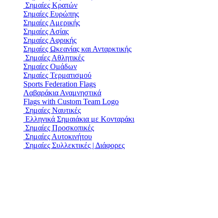
Σημαίες Κρατών
Σημαίες Ευρώπης
Σημαίες Αμερικής
Σημαίες Ασίας
Σημαίες Αφρικής
Σημαίες Ωκεανίας και Ανταρκτικής
Σημαίες Αθλητικές
Σημαίες Ομάδων
Σημαίες Τερματισμού
Sports Federation Flags
Λαβαράκια Αναμνηστικά
Flags with Custom Team Logo
Σημαίες Ναυτικές
Ελληνικά Σημαιάκια με Κονταράκι
Σημαίες Προσκοπικές
Σημαίες Αυτοκινήτου
Σημαίες Συλλεκτικές | Διάφορες