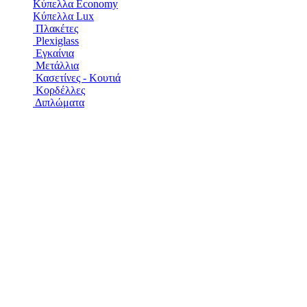
Κύπελλα Economy
Κύπελλα Lux
Πλακέτες
Plexiglass
Εγκαίνια
Μετάλλια
Κασετίνες - Κουτιά
Κορδέλλες
Διπλώματα