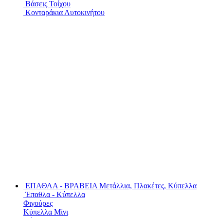
Βάσεις Τοίχου
Κονταράκια Αυτοκινήτου
ΕΠΑΘΛΑ - ΒΡΑΒΕΙΑ
Μετάλλια, Πλακέτες, Κύπελλα
Έπαθλα - Κύπελλα
Φιγούρες
Κύπελλα Μίνι