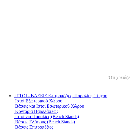
Ότι χρειάζ
ΙΣΤΟΙ - ΒΑΣΕΙΣ
Επιτραπέζιες, Παραλίας, Τοίχου
Ιστοί Εξωτερικού Χώρου
Βάσεις και Ιστοί Εσωτερικού Χώρου
Κοντάρια Παρελάσεως
Ιστοί για Παραλίες (Beach Stands)
Βάσεις Εδάφους (Beach Stands)
Βάσεις Επιτραπέζιες