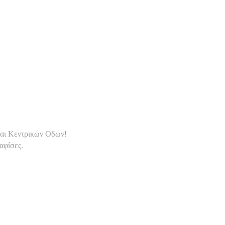
και Κεντρικών Οδών!
αφίσες.