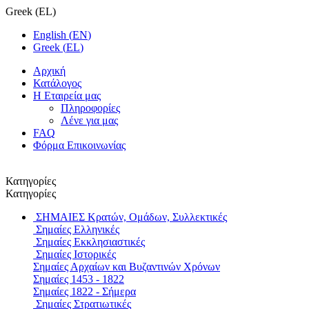
Greek
(
EL
)
English
(
EN
)
Greek
(
EL
)
Αρχική
Κατάλογος
Η Εταιρεία μας
Πληροφορίες
Λένε για μας
FAQ
Φόρμα Επικοινωνίας
Κατηγορίες
Κατηγορίες
ΣΗΜΑΙΕΣ
Κρατών, Ομάδων, Συλλεκτικές
Σημαίες Ελληνικές
Σημαίες Εκκλησιαστικές
Σημαίες Ιστορικές
Σημαίες Αρχαίων και Βυζαντινών Χρόνων
Σημαίες 1453 - 1822
Σημαίες 1822 - Σήμερα
Σημαίες Στρατιωτικές