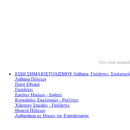
Ότι είναι απαραί
ΕΙΔΗ ΣΗΜΑΙΟΣΤΟΛΙΣΜΟΥ
Λάβαρα, Γιρλάντες, Στολισμοί
Λάβαρα Πόλεων
Πανό Εθνικά
Γιρλάντες
Εικόνες Ηρώων - Αφίσες
Κονκάρδες Εκκλησιών - Ροζέττες
Χάρτινες Σημαίες - Γιρλάντες
Θυρεοί Πόλεων
Λαβαράκια με Ηρωες της Επανάστασης