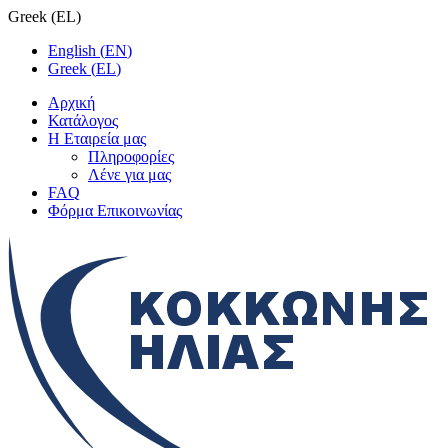
Greek
(
EL
)
English
(
EN
)
Greek
(
EL
)
Αρχική
Κατάλογος
Η Εταιρεία μας
Πληροφορίες
Λένε για μας
FAQ
Φόρμα Επικοινωνίας