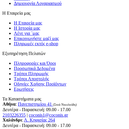
Δημιουργία Λογαριασμού
Η Εταιρεία μας
Η Εταιρεία μας
Η Ιστορία μας
Λένε για ΄μας
Επικοινωνήστε μαζί μας
Πληρωμές εκτός e-shop
Εξυπηρέτηση Πελατών
Πληροφορίες και Όροι
Προσωπικά Δεδομένα
Τρόποι Πληρωμής
Τρόποι Αποστολής
Οδηγίες Χρήσης Προϊόντων
Ερωτήσεις
Τα Καταστήματα μας
Αθήνα
:
Πανεπιστημίου 41
(Στοά Νικολούδη)
Δευτέρα - Παρασκευή: 09.00 - 17.00
2103226355
|
coconis1@coconis.gr
Χαλάνδρι
:
Λ. Κηφισίας 264
Δευτέρα - Παρασκευή: 09.00 - 17.00