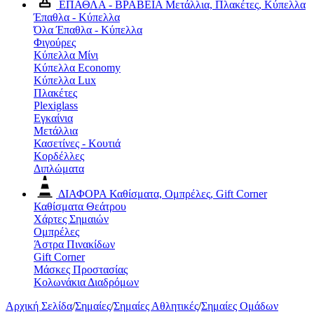
ΕΠΑΘΛΑ - ΒΡΑΒΕΙΑ
Μετάλλια, Πλακέτες, Κύπελλα
Έπαθλα - Κύπελλα
Όλα Έπαθλα - Κύπελλα
Φιγούρες
Κύπελλα Μίνι
Κύπελλα Economy
Κύπελλα Lux
Πλακέτες
Plexiglass
Εγκαίνια
Μετάλλια
Κασετίνες - Κουτιά
Κορδέλλες
Διπλώματα
ΔΙΑΦΟΡΑ
Καθίσματα, Ομπρέλες, Gift Corner
Καθίσματα Θεάτρου
Χάρτες Σημαιών
Ομπρέλες
Άστρα Πινακίδων
Gift Corner
Μάσκες Προστασίας
Κολωνάκια Διαδρόμων
Αρχική Σελίδα
/
Σημαίες
/
Σημαίες Αθλητικές
/
Σημαίες Ομάδων