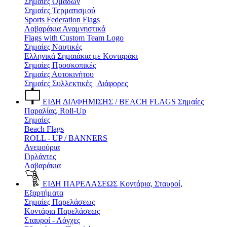
Σημαίες Ομάδων
Σημαίες Τερματισμού
Sports Federation Flags
Λαβαράκια Αναμνηστικά
Flags with Custom Team Logo
Σημαίες Ναυτικές
Ελληνικά Σημαιάκια με Κονταράκι
Σημαίες Προσκοπικές
Σημαίες Αυτοκινήτου
Σημαίες Συλλεκτικές | Διάφορες
ΕΙΔΗ ΔΙΑΦΗΜΙΣΗΣ / BEACH FLAGS
Σημαίες
Παραλίας, Roll-Up
Σημαίες
Beach Flags
ROLL - UP / BANNERS
Ανεμούρια
Γιρλάντες
Λαβαράκια
ΕΙΔΗ ΠΑΡΕΛΑΣΕΩΣ
Κοντάρια, Σταυροί,
Εξαρτήματα
Σημαίες Παρελάσεως
Κοντάρια Παρελάσεως
Σταυροί - Λόγχες