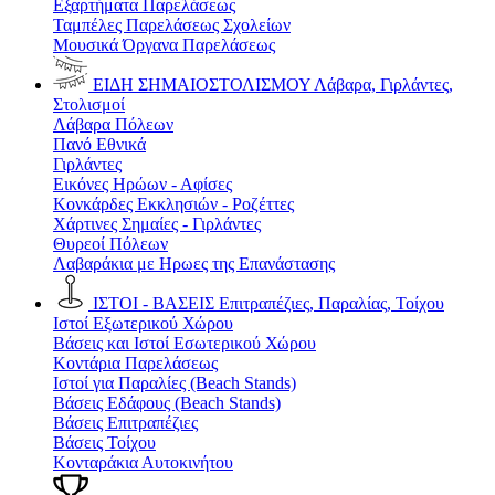
Εξαρτήματα Παρελάσεως
Ταμπέλες Παρελάσεως Σχολείων
Μουσικά Όργανα Παρελάσεως
ΕΙΔΗ ΣΗΜΑΙΟΣΤΟΛΙΣΜΟΥ
Λάβαρα, Γιρλάντες,
Στολισμοί
Λάβαρα Πόλεων
Πανό Εθνικά
Γιρλάντες
Εικόνες Ηρώων - Αφίσες
Κονκάρδες Εκκλησιών - Ροζέττες
Χάρτινες Σημαίες - Γιρλάντες
Θυρεοί Πόλεων
Λαβαράκια με Ηρωες της Επανάστασης
ΙΣΤΟΙ - ΒΑΣΕΙΣ
Επιτραπέζιες, Παραλίας, Τοίχου
Ιστοί Εξωτερικού Χώρου
Βάσεις και Ιστοί Εσωτερικού Χώρου
Κοντάρια Παρελάσεως
Ιστοί για Παραλίες (Beach Stands)
Βάσεις Εδάφους (Beach Stands)
Βάσεις Επιτραπέζιες
Βάσεις Τοίχου
Κονταράκια Αυτοκινήτου