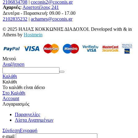
2106834708
|
coconis2@coconis.gr
Αχαρνές
:
Αριστοτέλους 241
Δευτέρα - Παρασκευή: 09.00 - 17.00
2102835232
|
acharnes@coconis.gr
© 2025 ΗΛΙΑΣ ΚΟΚΚΩΝΗΣ ΔΙΑΔΟΧΟΙ. Developed with
&
in
Athens by
Hostmein
Μενού
Αναζήτηση
Καλάθι
Καλάθι
Το καλάθι είναι άδειο
Στο Καλάθι
Account
Λογαριασμός
Παραγγελίες
Λίστα Αγαπημένων
Σύνδεση
Εγγραφή
e-mail