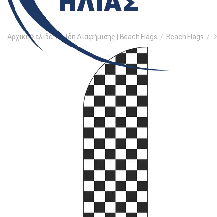
Αρχική Σελίδα
/
Είδη Διαφήμισης | Beach Flags
/
Beach Flags
/