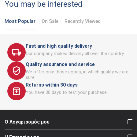
You may be interested
Most Popular
On Sale
Recently Viewed
Fast and high quality delivery
Our company makes delivery all over the country
Quality assurance and service
We offer only those goods, in which quality we are
sure
Returns within 30 days
You have 30 days to test your purchase
Ο Λογαριασμός μου