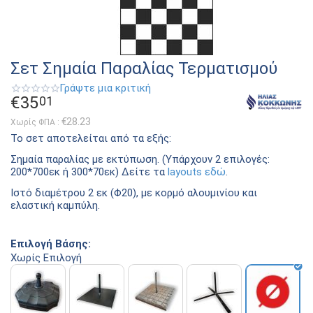
Σετ Σημαία Παραλίας Τερματισμού
Γράψτε μια κριτική
€
35
01
€
28.23
Χωρίς ΦΠΑ :
Το σετ αποτελείται από τα εξής:
Σημαία παραλίας με εκτύπωση. (Υπάρχουν 2 επιλογές:
200*700εκ ή 300*70εκ) Δείτε τα
layouts εδώ
.
Ιστό διαμέτρου 2 εκ (Φ20), με κορμό αλουμινίου και
ελαστική καμπύλη.
Επιλογή Βάσης:
Χωρίς Επιλογή