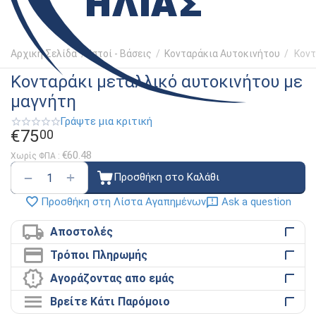
Αρχική Σελίδα
/
Ιστοί - Βάσεις
/
Κονταράκια Αυτοκινήτου
/
Κοντ
Κονταράκι μεταλλικό αυτοκινήτου με
μαγνήτη
Γράψτε μια κριτική
€
75
00
€
60.48
Χωρίς ΦΠΑ :
+
−
Προσθήκη στο Καλάθι
Ask a question
Προσθήκη στη Λίστα Αγαπημένων
Αποστολές
Τρόποι Πληρωμής
Αγοράζοντας απο εμάς
Βρείτε Κάτι Παρόμοιο