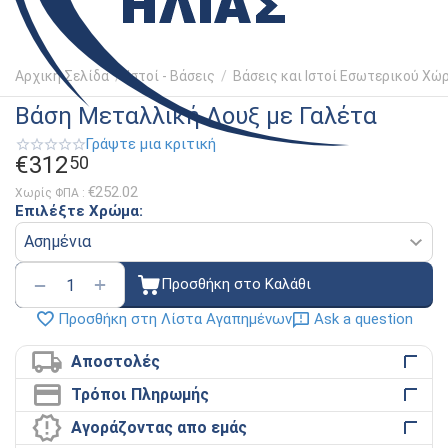
Αρχική Σελίδα
/
Ιστοί - Βάσεις
/
Βάσεις και Ιστοί Εσωτερικού Χώ
Βάση Μεταλλική Λουξ με Γαλέτα
Γράψτε μια κριτική
€
312
50
€
252.02
Χωρίς ΦΠΑ :
Επιλέξτε Χρώμα:
+
−
Προσθήκη στο Καλάθι
Ask a question
Προσθήκη στη Λίστα Αγαπημένων
Αποστολές
Τρόποι Πληρωμής
Αγοράζοντας απο εμάς