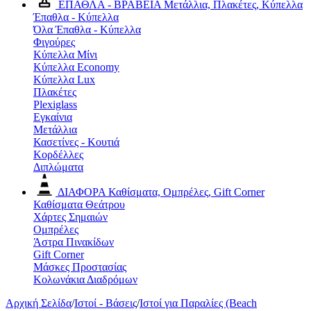
ΕΠΑΘΛΑ - ΒΡΑΒΕΙΑ
Μετάλλια, Πλακέτες, Κύπελλα
Έπαθλα - Κύπελλα
Όλα Έπαθλα - Κύπελλα
Φιγούρες
Κύπελλα Μίνι
Κύπελλα Economy
Κύπελλα Lux
Πλακέτες
Plexiglass
Εγκαίνια
Μετάλλια
Κασετίνες - Κουτιά
Κορδέλλες
Διπλώματα
ΔΙΑΦΟΡΑ
Καθίσματα, Ομπρέλες, Gift Corner
Καθίσματα Θεάτρου
Χάρτες Σημαιών
Ομπρέλες
Άστρα Πινακίδων
Gift Corner
Μάσκες Προστασίας
Κολωνάκια Διαδρόμων
Αρχική Σελίδα
/
Ιστοί - Βάσεις
/
Ιστοί για Παραλίες (Beach