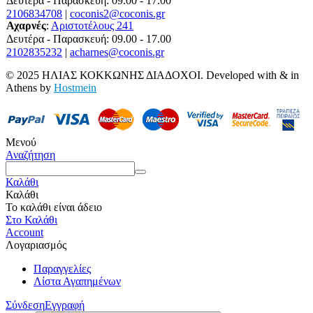
Δευτέρα - Παρασκευή: 09.00 - 17.00
2106834708
|
coconis2@coconis.gr
Αχαρνές
:
Αριστοτέλους 241
Δευτέρα - Παρασκευή: 09.00 - 17.00
2102835232
|
acharnes@coconis.gr
© 2025 ΗΛΙΑΣ ΚΟΚΚΩΝΗΣ ΔΙΑΔΟΧΟΙ. Developed with
&
in
Athens by
Hostmein
Μενού
Αναζήτηση
Καλάθι
Καλάθι
Το καλάθι είναι άδειο
Στο Καλάθι
Account
Λογαριασμός
Παραγγελίες
Λίστα Αγαπημένων
Σύνδεση
Εγγραφή