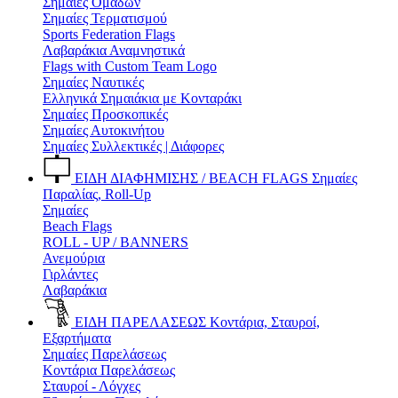
Σημαίες Ομάδων
Σημαίες Τερματισμού
Sports Federation Flags
Λαβαράκια Αναμνηστικά
Flags with Custom Team Logo
Σημαίες Ναυτικές
Ελληνικά Σημαιάκια με Κονταράκι
Σημαίες Προσκοπικές
Σημαίες Αυτοκινήτου
Σημαίες Συλλεκτικές | Διάφορες
ΕΙΔΗ ΔΙΑΦΗΜΙΣΗΣ / BEACH FLAGS
Σημαίες
Παραλίας, Roll-Up
Σημαίες
Beach Flags
ROLL - UP / BANNERS
Ανεμούρια
Γιρλάντες
Λαβαράκια
ΕΙΔΗ ΠΑΡΕΛΑΣΕΩΣ
Κοντάρια, Σταυροί,
Εξαρτήματα
Σημαίες Παρελάσεως
Κοντάρια Παρελάσεως
Σταυροί - Λόγχες