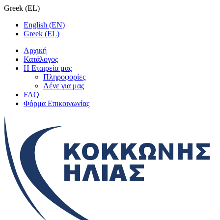
Greek
(
EL
)
English
(
EN
)
Greek
(
EL
)
Αρχική
Κατάλογος
Η Εταιρεία μας
Πληροφορίες
Λένε για μας
FAQ
Φόρμα Επικοινωνίας