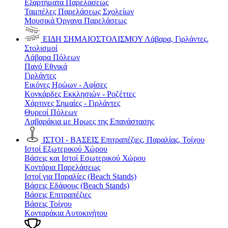
Εξαρτήματα Παρελάσεως
Ταμπέλες Παρελάσεως Σχολείων
Μουσικά Όργανα Παρελάσεως
ΕΙΔΗ ΣΗΜΑΙΟΣΤΟΛΙΣΜΟΥ
Λάβαρα, Γιρλάντες,
Στολισμοί
Λάβαρα Πόλεων
Πανό Εθνικά
Γιρλάντες
Εικόνες Ηρώων - Αφίσες
Κονκάρδες Εκκλησιών - Ροζέττες
Χάρτινες Σημαίες - Γιρλάντες
Θυρεοί Πόλεων
Λαβαράκια με Ηρωες της Επανάστασης
ΙΣΤΟΙ - ΒΑΣΕΙΣ
Επιτραπέζιες, Παραλίας, Τοίχου
Ιστοί Εξωτερικού Χώρου
Βάσεις και Ιστοί Εσωτερικού Χώρου
Κοντάρια Παρελάσεως
Ιστοί για Παραλίες (Beach Stands)
Βάσεις Εδάφους (Beach Stands)
Βάσεις Επιτραπέζιες
Βάσεις Τοίχου
Κονταράκια Αυτοκινήτου