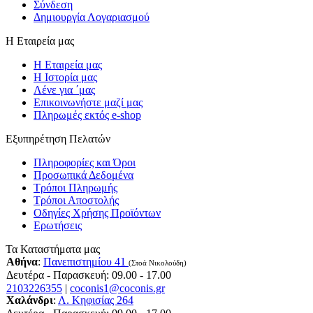
Σύνδεση
Δημιουργία Λογαριασμού
Η Εταιρεία μας
Η Εταιρεία μας
Η Ιστορία μας
Λένε για ΄μας
Επικοινωνήστε μαζί μας
Πληρωμές εκτός e-shop
Εξυπηρέτηση Πελατών
Πληροφορίες και Όροι
Προσωπικά Δεδομένα
Τρόποι Πληρωμής
Τρόποι Αποστολής
Οδηγίες Χρήσης Προϊόντων
Ερωτήσεις
Τα Καταστήματα μας
Αθήνα
:
Πανεπιστημίου 41
(Στοά Νικολούδη)
Δευτέρα - Παρασκευή: 09.00 - 17.00
2103226355
|
coconis1@coconis.gr
Χαλάνδρι
:
Λ. Κηφισίας 264