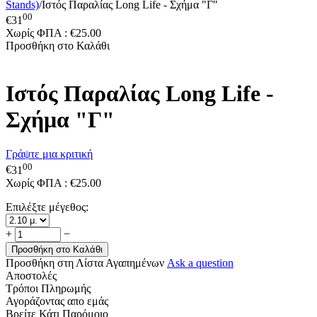
Stands)
/
Ιστός Παραλίας Long Life - Σχήμα "Γ"
00
€
31
Χωρίς ΦΠΑ :
€
25.00
Προσθήκη στο Καλάθι
Ιστός Παραλίας Long Life -
Σχήμα "Γ"
Γράψτε μια κριτική
00
€
31
Χωρίς ΦΠΑ :
€
25.00
Επιλέξτε μέγεθος:
+
−
Προσθήκη στο Καλάθι
Προσθήκη στη Λίστα Αγαπημένων
Ask a question
Αποστολές
Τρόποι Πληρωμής
Αγοράζοντας απο εμάς
Βρείτε Κάτι Παρόμοιο