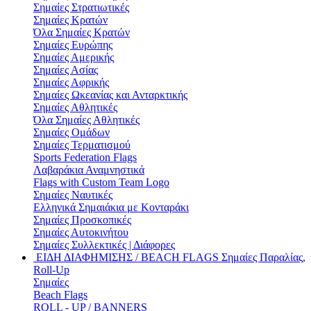
Σημαίες Στρατιωτικές
Σημαίες Κρατών
Όλα Σημαίες Κρατών
Σημαίες Ευρώπης
Σημαίες Αμερικής
Σημαίες Ασίας
Σημαίες Αφρικής
Σημαίες Ωκεανίας και Ανταρκτικής
Σημαίες Αθλητικές
Όλα Σημαίες Αθλητικές
Σημαίες Ομάδων
Σημαίες Τερματισμού
Sports Federation Flags
Λαβαράκια Αναμνηστικά
Flags with Custom Team Logo
Σημαίες Ναυτικές
Ελληνικά Σημαιάκια με Κονταράκι
Σημαίες Προσκοπικές
Σημαίες Αυτοκινήτου
Σημαίες Συλλεκτικές | Διάφορες
ΕΙΔΗ ΔΙΑΦΗΜΙΣΗΣ / BEACH FLAGS
Σημαίες Παραλίας,
Roll-Up
Σημαίες
Beach Flags
ROLL - UP / BANNERS