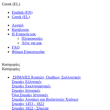
Greek
(
EL
)
English
(
EN
)
Greek
(
EL
)
Αρχική
Κατάλογος
Η Εταιρεία μας
Πληροφορίες
Λένε για μας
FAQ
Φόρμα Επικοινωνίας
Κατηγορίες
Κατηγορίες
ΣΗΜΑΙΕΣ
Κρατών, Ομάδων, Συλλεκτικές
Σημαίες Ελληνικές
Σημαίες Εκκλησιαστικές
Σημαίες Ιστορικές
Όλα Σημαίες Ιστορικές
Σημαίες Αρχαίων και Βυζαντινών Χρόνων
Σημαίες 1453 - 1822
Σημαίες 1822 - Σήμερα