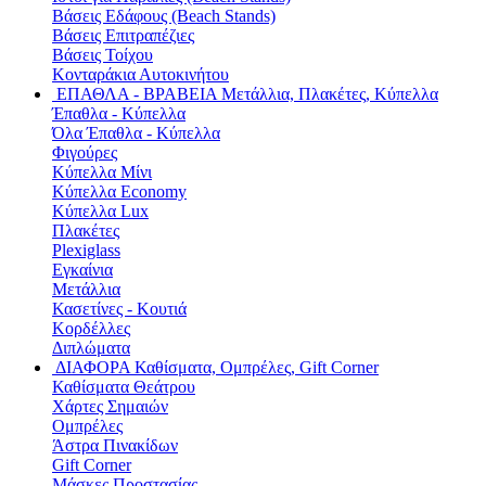
Βάσεις Εδάφους (Beach Stands)
Βάσεις Επιτραπέζιες
Βάσεις Τοίχου
Κονταράκια Αυτοκινήτου
ΕΠΑΘΛΑ - ΒΡΑΒΕΙΑ
Μετάλλια, Πλακέτες, Κύπελλα
Έπαθλα - Κύπελλα
Όλα Έπαθλα - Κύπελλα
Φιγούρες
Κύπελλα Μίνι
Κύπελλα Economy
Κύπελλα Lux
Πλακέτες
Plexiglass
Εγκαίνια
Μετάλλια
Κασετίνες - Κουτιά
Κορδέλλες
Διπλώματα
ΔΙΑΦΟΡΑ
Καθίσματα, Ομπρέλες, Gift Corner
Καθίσματα Θεάτρου
Χάρτες Σημαιών
Ομπρέλες
Άστρα Πινακίδων
Gift Corner
Μάσκες Προστασίας