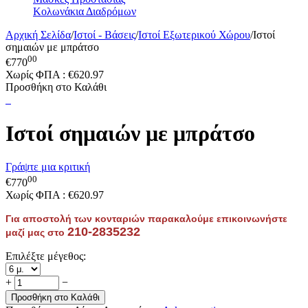
Κολωνάκια Διαδρόμων
Αρχική Σελίδα
/
Ιστοί - Βάσεις
/
Ιστοί Εξωτερικού Χώρου
/
Ιστοί
σημαιών με μπράτσο
00
€
770
Χωρίς ΦΠΑ :
€
620.97
Προσθήκη στο Καλάθι
Ιστοί σημαιών με μπράτσο
Γράψτε μια κριτική
00
€
770
Χωρίς ΦΠΑ :
€
620.97
Για αποστολή των κονταριών παρακαλούμε επικοινωνήστε
210-2835232
μαζί μας στο
Επιλέξτε μέγεθος:
+
−
Προσθήκη στο Καλάθι