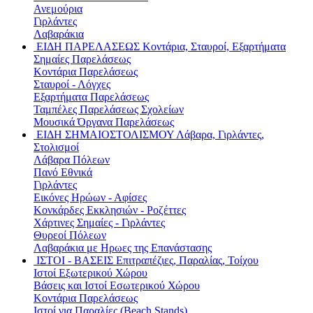
Ανεμούρια
Γιρλάντες
Λαβαράκια
ΕΙΔΗ ΠΑΡΕΛΑΣΕΩΣ
Κοντάρια, Σταυροί, Εξαρτήματα
Σημαίες Παρελάσεως
Κοντάρια Παρελάσεως
Σταυροί - Λόγχες
Εξαρτήματα Παρελάσεως
Ταμπέλες Παρελάσεως Σχολείων
Μουσικά Όργανα Παρελάσεως
ΕΙΔΗ ΣΗΜΑΙΟΣΤΟΛΙΣΜΟΥ
Λάβαρα, Γιρλάντες,
Στολισμοί
Λάβαρα Πόλεων
Πανό Εθνικά
Γιρλάντες
Εικόνες Ηρώων - Αφίσες
Κονκάρδες Εκκλησιών - Ροζέττες
Χάρτινες Σημαίες - Γιρλάντες
Θυρεοί Πόλεων
Λαβαράκια με Ηρωες της Επανάστασης
ΙΣΤΟΙ - ΒΑΣΕΙΣ
Επιτραπέζιες, Παραλίας, Τοίχου
Ιστοί Εξωτερικού Χώρου
Βάσεις και Ιστοί Εσωτερικού Χώρου
Κοντάρια Παρελάσεως
Ιστοί για Παραλίες (Beach Stands)