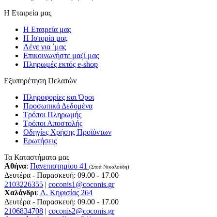
Η Εταιρεία μας
Η Εταιρεία μας
Η Ιστορία μας
Λένε για ΄μας
Επικοινωνήστε μαζί μας
Πληρωμές εκτός e-shop
Εξυπηρέτηση Πελατών
Πληροφορίες και Όροι
Προσωπικά Δεδομένα
Τρόποι Πληρωμής
Τρόποι Αποστολής
Οδηγίες Χρήσης Προϊόντων
Ερωτήσεις
Τα Καταστήματα μας
Αθήνα
:
Πανεπιστημίου 41
(Στοά Νικολούδη)
Δευτέρα - Παρασκευή: 09.00 - 17.00
2103226355
|
coconis1@coconis.gr
Χαλάνδρι
:
Λ. Κηφισίας 264
Δευτέρα - Παρασκευή: 09.00 - 17.00
2106834708
|
coconis2@coconis.gr