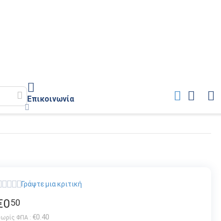
Επικοινωνία
Γράψτε μια κριτική
€
0
50
€
0.40
ωρίς ΦΠΑ :