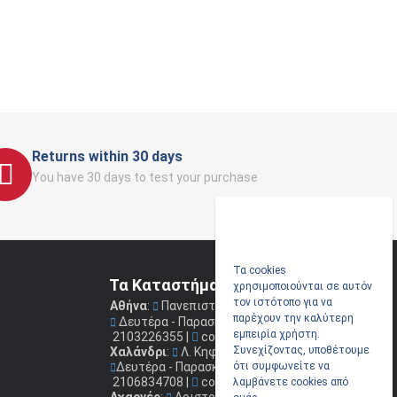
Returns within 30 days
You have 30 days to test your purchase
Τα cookies
Τα Καταστήματα μας
χρησιμοποιούνται σε αυτόν
τον ιστότοπο για να
Αθήνα
:
Πανεπιστημίου 41
(Στοά Νικολούδη)
παρέχουν την καλύτερη
Δευτέρα - Παρασκευή: 09.00 - 17.00
εμπειρία χρήστη.
2103226355
|
coconis1@coconis.gr
Συνεχίζοντας, υποθέτουμε
Χαλάνδρι
:
Λ. Κηφισίας 264
Δευτέρα - Παρασκευή: 09.00 - 17.00
ότι συμφωνείτε να
2106834708
|
coconis2@coconis.gr
λαμβάνετε cookies από