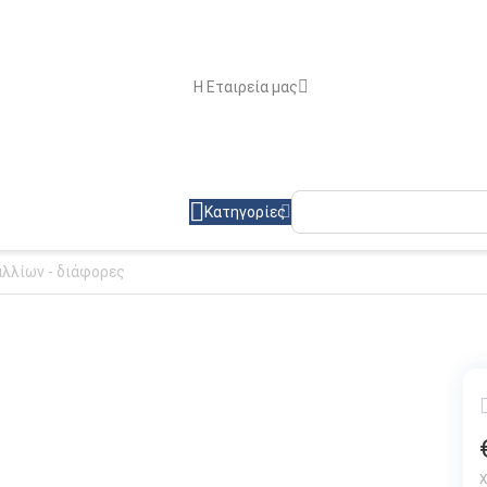
Η Εταιρεία μας
Κατηγορίες
λλίων - διάφορες
Χ