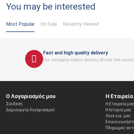
You may be interested
Most Popular
On Sale
Recently Viewed
Fast and high quality delivery
Our company makes delivery all over the countr
Ο Λογαριασμός μου
Η Εταιρεία
Σύνδεση
Η Εταιρεία μα
Δημιουργία Λογαριασμού
Η Ιστορία μας
Λένε για ΄μας
Επικοινωνήστε
Πληρωμές εκτ