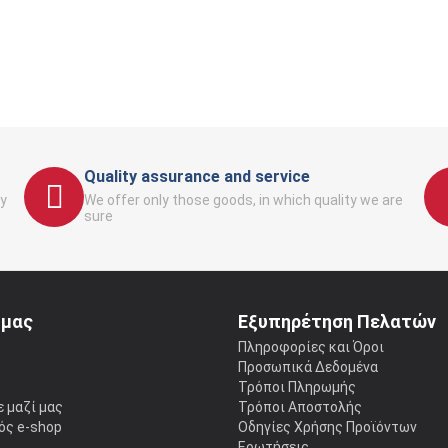
Quality assurance and service
y
We offer only those goods, in which quality we are
sure
 μας
Εξυπηρέτηση Πελατών
ς
Πληροφορίες και Όροι
Προσωπικά Δεδομένα
Τρόποι Πληρωμής
 μαζί μας
Τρόποι Αποστολής
ός e-shop
Οδηγίες Χρήσης Προϊόντων
Ερωτήσεις