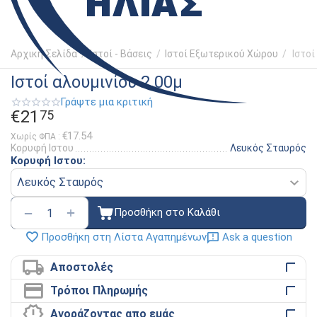
Αρχική Σελίδα
/
Ιστοί - Βάσεις
/
Ιστοί Εξωτερικού Χώρου
/
Ιστοί
Ιστοί αλουμινίου 2.00μ
Γράψτε μια κριτική
€
21
75
€
17.54
Χωρίς ΦΠΑ :
Κορυφή Ιστου
Λευκός Σταυρός
Κορυφή Ιστου:
+
−
Προσθήκη στο Καλάθι
Ask a question
Προσθήκη στη Λίστα Αγαπημένων
Αποστολές
Τρόποι Πληρωμής
Αγοράζοντας απο εμάς